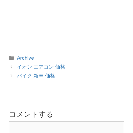
カ
Archive
テ
投
イオン エアコン 価格
ゴ
稿
バイク 新車 価格
リ
ナ
ー
ビ
ゲ
ー
シ
コメントする
ョ
コ
ン
メ