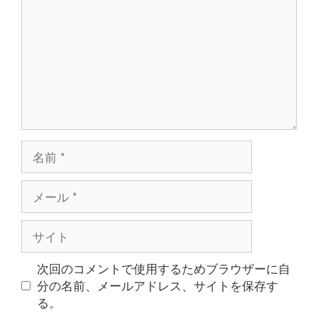
ン
ト
名
前
メ
ー
ル
サ
イ
ト
次回のコメントで使用するためブラウザーに自
分の名前、メールアドレス、サイトを保存す
る。