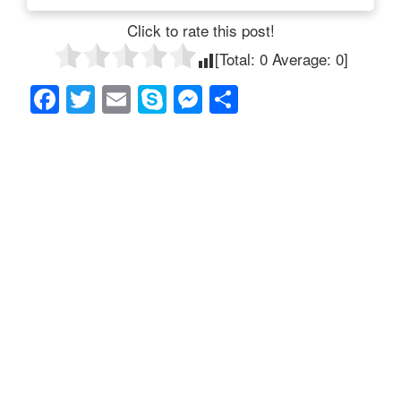
Click to rate this post!
[Total:
0
Average:
0
]
F
T
E
S
M
共
a
wi
m
ky
e
有
c
tt
ail
p
ss
e
er
e
e
b
n
o
g
o
er
k