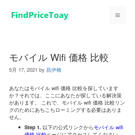
コ
ン
メ
テ
ン
ツ
ニ
へ
ス
ュ
キ
モバイル Wifi 価格 比較
ッ
プ
5月 17, 2021
by
昌伊橋
ー
あなたはモバイル wifi 価格 比較を探しています
か？それでは、ここにあなたが探している解決策
があります。 これで、モバイル wifi 価格 比較リン
クのためにあちこちローミングする必要はありま
せん。
以下の公式リンクから
モバイル wifi
Step 1.
価格 比較
ページにアクセスしてください。