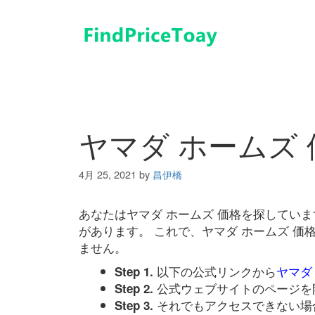
コ
ン
テ
ン
ツ
へ
ス
キ
ヤマダ ホームズ 
ッ
プ
4月 25, 2021
by
昌伊橋
あなたはヤマダ ホームズ 価格を探してい
があります。 これで、ヤマダ ホームズ 
ません。
以下の公式リンクから
ヤマダ
Step 1.
公式ウェブサイトのページを
Step 2.
それでもアクセスできない場
Step 3.