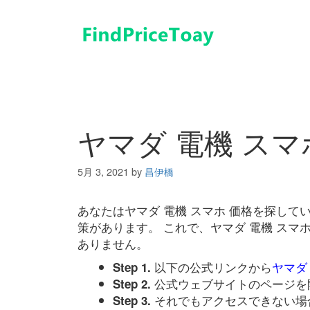
コ
ン
テ
ン
ツ
へ
ス
キ
ヤマダ 電機 スマ
ッ
プ
5月 3, 2021
by
昌伊橋
あなたはヤマダ 電機 スマホ 価格を探し
策があります。 これで、ヤマダ 電機 スマ
ありません。
以下の公式リンクから
ヤマダ
Step 1.
公式ウェブサイトのページを
Step 2.
それでもアクセスできない場
Step 3.