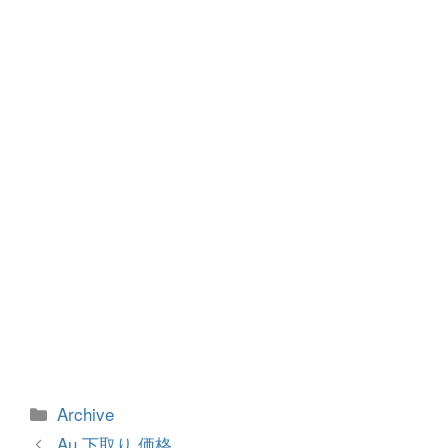
b
n
o
g
o
er
k
カ
Archive
テ
投
Au 下取り 価格