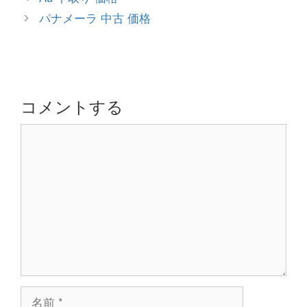
ゴ
稿
パナメーラ 中古 価格
リ
ナ
ー
ビ
ゲ
ー
シ
コメントする
ョ
コ
ン
メ
ン
ト
名