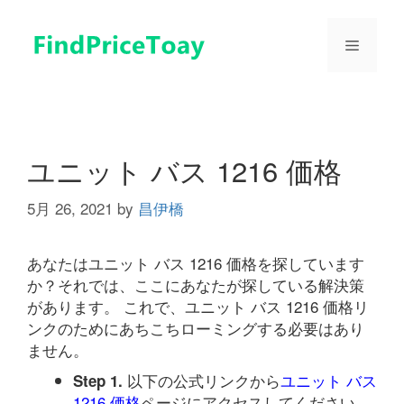
コ
ン
メ
テ
ン
ツ
ニ
へ
ス
ュ
キ
ユニット バス 1216 価格
ッ
プ
5月 26, 2021
by
昌伊橋
ー
あなたはユニット バス 1216 価格を探しています
か？それでは、ここにあなたが探している解決策
があります。 これで、ユニット バス 1216 価格リ
ンクのためにあちこちローミングする必要はあり
ません。
以下の公式リンクから
ユニット バス
Step 1.
1216 価格
ページにアクセスしてください。