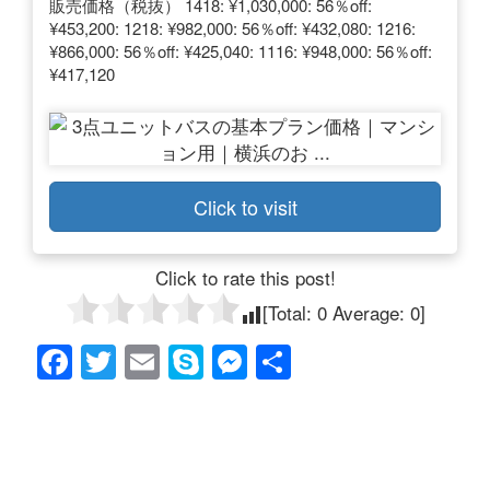
販売価格（税抜） 1418: ¥1,030,000: 56％off:
¥453,200: 1218: ¥982,000: 56％off: ¥432,080: 1216:
¥866,000: 56％off: ¥425,040: 1116: ¥948,000: 56％off:
¥417,120
Click to visit
Click to rate this post!
[Total:
0
Average:
0
]
F
T
E
S
M
共
a
wi
m
ky
e
有
c
tt
ail
p
ss
e
er
e
e