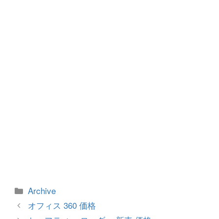
o
g
o
er
k
カ
Archive
テ
投
オフィス 360 価格
ゴ
稿