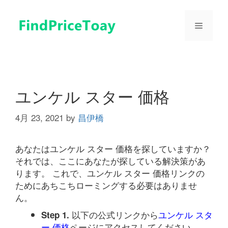
コ
ン
メ
テ
ン
ツ
ニ
へ
ス
ュ
キ
ユンケル スター 価格
ッ
プ
4月 23, 2021
by
昌伊橋
ー
あなたはユンケル スター 価格を探していますか？
それでは、ここにあなたが探している解決策があ
ります。 これで、ユンケル スター 価格リンクの
ためにあちこちローミングする必要はありませ
ん。
以下の公式リンクから
ユンケル スタ
Step 1.
ー 価格
ページにアクセスしてください。