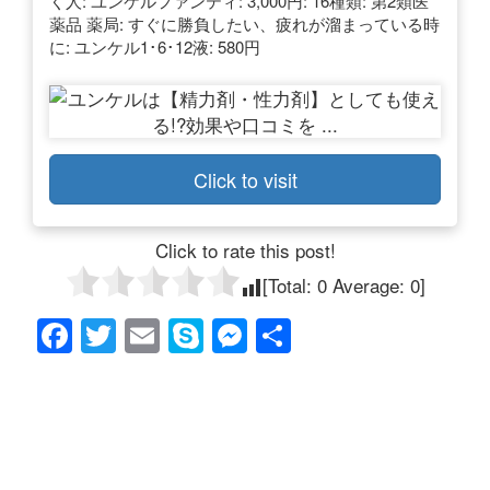
く人: ユンケルファンティ: 3,000円: 16種類: 第2類医
薬品 薬局: すぐに勝負したい、疲れが溜まっている時
に: ユンケル1･6･12液: 580円
Click to visit
Click to rate this post!
[Total:
0
Average:
0
]
F
T
E
S
M
共
a
wi
m
ky
e
有
c
tt
ail
p
ss
e
er
e
e
b
n