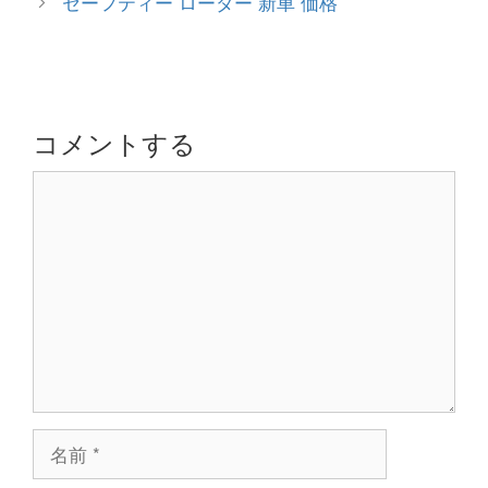
セーフティー ローダー 新車 価格
リ
ナ
ー
ビ
ゲ
ー
シ
コメントする
ョ
コ
ン
メ
ン
ト
名
前