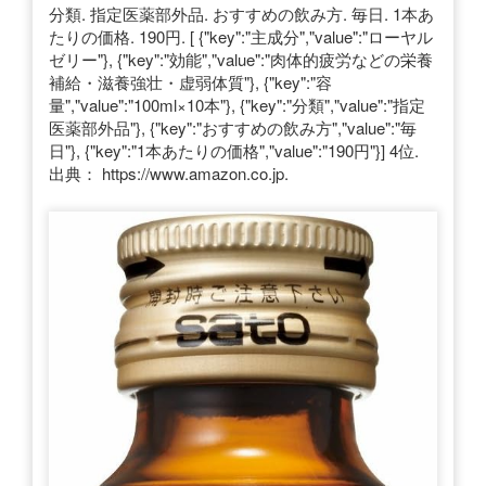
分類. 指定医薬部外品. おすすめの飲み方. 毎日. 1本あ
たりの価格. 190円. [ {"key":"主成分","value":"ローヤル
ゼリー"}, {"key":"効能","value":"肉体的疲労などの栄養
補給・滋養強壮・虚弱体質"}, {"key":"容
量","value":"100ml×10本"}, {"key":"分類","value":"指定
医薬部外品"}, {"key":"おすすめの飲み方","value":"毎
日"}, {"key":"1本あたりの価格","value":"190円"}] 4位.
出典： https://www.amazon.co.jp.