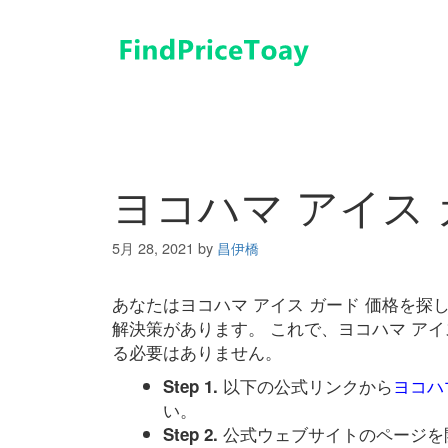
コ
ン
テ
ン
ツ
へ
ス
キ
ヨコハマ アイス 
ッ
プ
5月 28, 2021
by
昌伊橋
あなたはヨコハマ アイス ガード 価格を
解決策があります。 これで、ヨコハマ アイ
る必要はありません。
以下の公式リンクから
ヨコハ
Step 1.
い。
公式ウェブサイトのページを
Step 2.