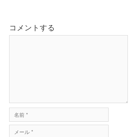
ビ
ゲ
ー
シ
コメントする
ョ
コ
ン
メ
ン
ト
名
前
メ
ー