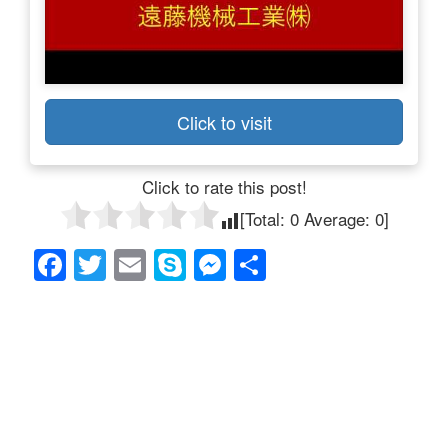
Click to visit
Click to rate this post!
[Total:
0
Average:
0
]
F
T
E
S
M
共
a
wi
m
ky
e
有
c
tt
ail
p
ss
e
er
e
e
b
n
o
g