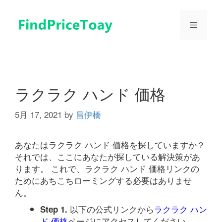
コ
ン
メ
テ
ン
ツ
ニ
へ
ス
ュ
キ
ラクラク ハンド 価格
ッ
プ
5月 17, 2021
by
昌伊橋
ー
あなたはラクラク ハンド 価格を探していますか？
それでは、ここにあなたが探している解決策があ
ります。 これで、ラクラク ハンド 価格リンクの
ためにあちこちローミングする必要はありませ
ん。
以下の公式リンクから
ラクラク ハン
Step 1.
ド 価格
ページにアクセスしてください。