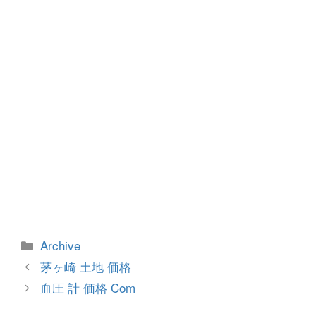
o
er
k
カ
Archive
テ
投
茅ヶ崎 土地 価格
ゴ
稿
血圧 計 価格 Com
リ
ナ
ー