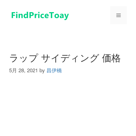
コ
ン
メ
テ
ン
ツ
ニ
へ
ス
ュ
キ
ラップ サイディング 価格
ッ
プ
5月 28, 2021
by
昌伊橋
ー