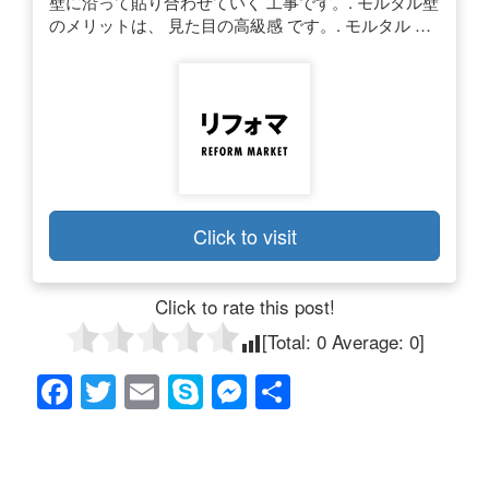
壁に沿って貼り合わせていく 工事です。. モルタル壁
のメリットは、 見た目の高級感 です。. モルタル …
Click to visit
Click to rate this post!
[Total:
0
Average:
0
]
F
T
E
S
M
共
a
wi
m
ky
e
有
c
tt
ail
p
ss