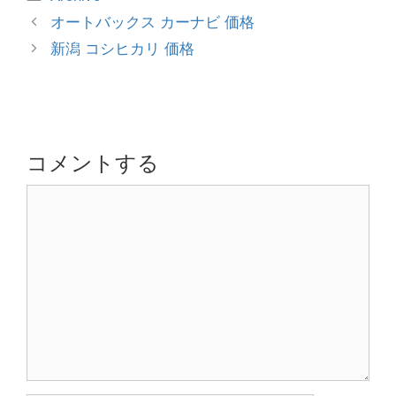
テ
投
オートバックス カーナビ 価格
ゴ
稿
新潟 コシヒカリ 価格
リ
ナ
ー
ビ
ゲ
ー
シ
コメントする
ョ
コ
ン
メ
ン
ト