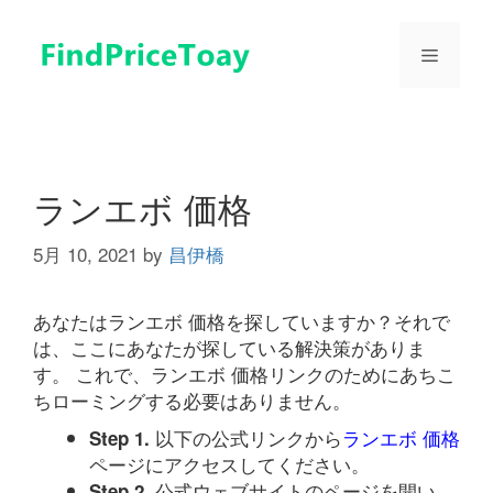
コ
ン
メ
テ
ン
ツ
ニ
へ
ス
ュ
キ
ランエボ 価格
ッ
プ
5月 10, 2021
by
昌伊橋
ー
あなたはランエボ 価格を探していますか？それで
は、ここにあなたが探している解決策がありま
す。 これで、ランエボ 価格リンクのためにあちこ
ちローミングする必要はありません。
以下の公式リンクから
ランエボ 価格
Step 1.
ページにアクセスしてください。
公式ウェブサイトのページを開い
Step 2.