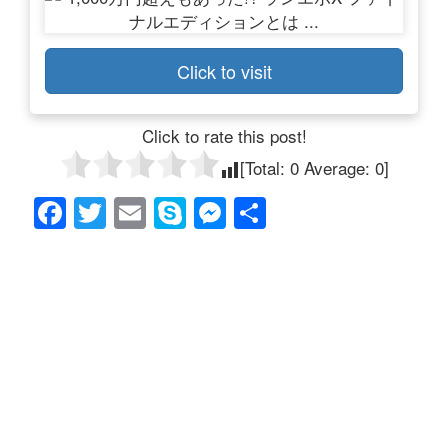
Click to visit
Click to rate this post!
[Total:
0
Average:
0
]
F
T
E
S
M
共
a
wi
m
ky
e
有
c
tt
ail
p
ss
e
er
e
e
b
n
o
g
o
er
k