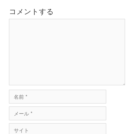
シ
コメントする
ョ
コ
ン
メ
ン
ト
名
前
メ
ー
ル
サ
イ