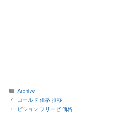
カ
Archive
テ
投
ゴールド 価格 推移
ゴ
稿
ビション フリーゼ 価格
リ
ナ
ー
ビ
ゲ
ー