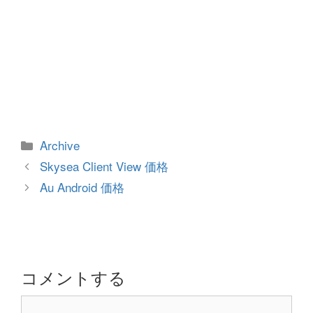
カ
Archive
テ
投
Skysea Client View 価格
ゴ
稿
Au Android 価格
リ
ナ
ー
ビ
ゲ
ー
シ
コメントする
ョ
コ
ン