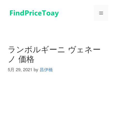
コ
ン
メ
テ
ン
ツ
ニ
へ
ス
ュ
キ
ランボルギーニ ヴェネー
ッ
ノ 価格
プ
ー
5月 29, 2021
by
昌伊橋