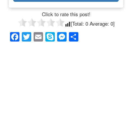
Click to rate this post!
[Total:
0
Average:
0
]
F
T
E
S
M
共
a
wi
m
ky
e
有
c
tt
ail
p
ss
e
er
e
e
b
n
o
g
o
er
k