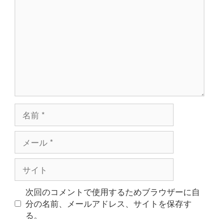
メ
ン
ト
名
前
メ
ー
ル
サ
イ
ト
次回のコメントで使用するためブラウザーに自
分の名前、メールアドレス、サイトを保存す
る。