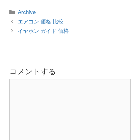
カ
Archive
テ
投
エアコン 価格 比較
ゴ
稿
イヤホン ガイド 価格
リ
ナ
ー
ビ
ゲ
ー
シ
コメントする
ョ
コ
ン
メ
ン
ト