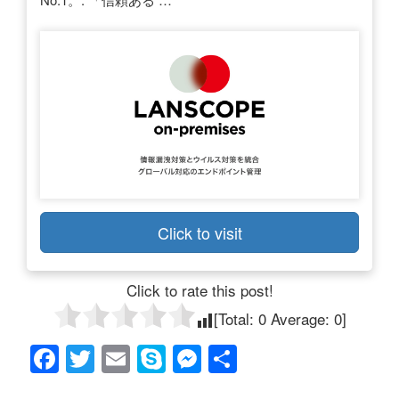
Click to visit
Click to rate this post!
[Total:
0
Average:
0
]
F
T
E
S
M
共
a
wi
m
ky
e
有