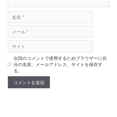
名
前
メ
ー
ル
サ
イ
ト
次回のコメントで使用するためブラウザーに自
分の名前、メールアドレス、サイトを保存す
る。