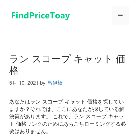
コ
ン
メ
テ
ン
ツ
ニ
へ
ス
ュ
キ
ラン スコープ キャット 価
ッ
格
プ
ー
5月 10, 2021
by
昌伊橋
あなたはラン スコープ キャット 価格を探してい
ますか？それでは、ここにあなたが探している解
決策があります。 これで、ラン スコープ キャッ
ト 価格リンクのためにあちこちローミングする必
要はありません。