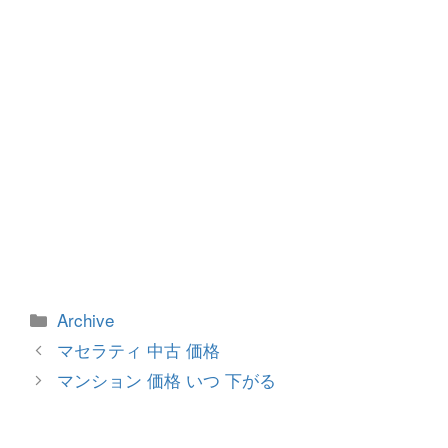
k
カ
Archive
テ
投
マセラティ 中古 価格
ゴ
稿
マンション 価格 いつ 下がる
リ
ナ
ー
ビ
ゲ