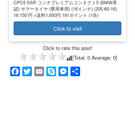
CPC5 SSR コンチプレミアムコンタクト5 (BMW承
認) サマータイヤ (乗用車用) (16インチ) (205-60-16)
18,150 円 +送料1,650円 181ポイント (1倍)
Click to visit
Click to rate this post!
[Total:
0
Average:
0
]
F
T
E
S
M
共
a
wi
m
ky
e
有
c
tt
ail
p
ss
e
er
e
e
b
n
o
g
o
er