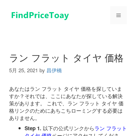
コ
ン
メ
テ
ン
ツ
ニ
へ
ス
ュ
キ
ラン フラット タイヤ 価格
ッ
プ
5月 25, 2021
by
昌伊橋
ー
あなたはラン フラット タイヤ 価格を探していま
すか？それでは、ここにあなたが探している解決
策があります。 これで、ラン フラット タイヤ 価
格リンクのためにあちこちローミングする必要は
ありません。
以下の公式リンクから
ラン フラット
Step 1.
タイヤ 価格
ページにアクセスしてくださ