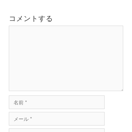
ー
シ
コメントする
ョ
コ
ン
メ
ン
ト
名
前
メ
ー
ル
サ