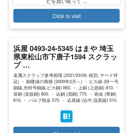
Click to visit
浜屋 0493-24-5345 はまや 埼玉
県東松山市下唐子1594 スクラッ
プ …
金属スクラップ参考相場 (2021/03/09, 税別, ヤード持
込) ・ 銅建値の推移 (2000年2月～) ・ ピカ線 (特一号
銅線,光特号銅線,ピカ銅) 860. ・ 上銅 (上故銅) 810. ・
並銅 (並故銅) 800. ・ 込銅 (混銅) 770. ・ 砲金 (青銅)
610. ・ バルブ砲金 570. ・ 込真鍮 (込中,混真鍮) 510.