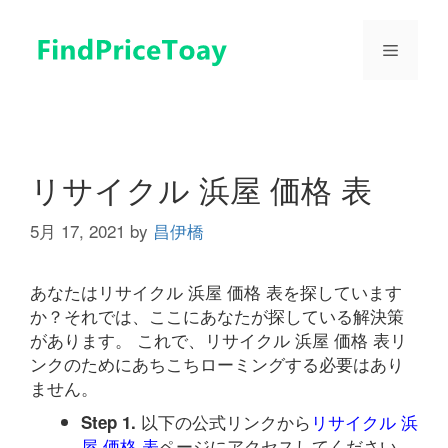
コ
ン
メ
テ
ン
ツ
ニ
へ
ス
ュ
キ
リサイクル 浜屋 価格 表
ッ
プ
5月 17, 2021
by
昌伊橋
ー
あなたはリサイクル 浜屋 価格 表を探しています
か？それでは、ここにあなたが探している解決策
があります。 これで、リサイクル 浜屋 価格 表リ
ンクのためにあちこちローミングする必要はあり
ません。
以下の公式リンクから
リサイクル 浜
Step 1.
屋 価格 表
ページにアクセスしてください。