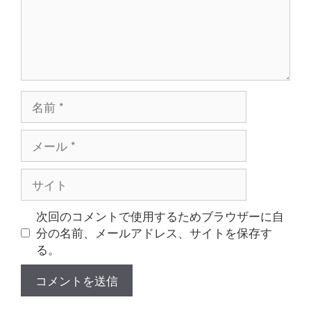
名
前
メ
ー
ル
サ
イ
ト
次回のコメントで使用するためブラウザーに自
分の名前、メールアドレス、サイトを保存す
る。