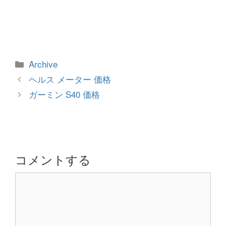
カ
Archive
テ
投
ヘルス メーター 価格
ゴ
稿
ガーミン S40 価格
リ
ナ
ー
ビ
ゲ
ー
シ
コメントする
ョ
コ
ン
メ
ン
ト