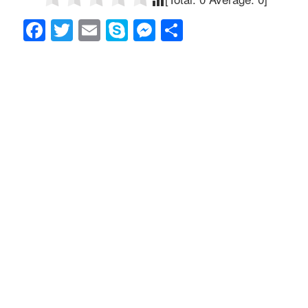
F
T
E
S
M
共
a
wi
m
ky
e
有
c
tt
ail
p
ss
e
er
e
e
b
n
o
g
o
er
k