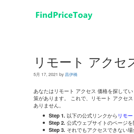
コ
ン
テ
ン
ツ
へ
ス
キ
リモート アクセ
ッ
プ
5月 17, 2021
by
昌伊橋
あなたはリモート アクセス 価格を探して
策があります。 これで、リモート アクセ
ありません。
以下の公式リンクから
リモー
Step 1.
公式ウェブサイトのページを
Step 2.
それでもアクセスできない場
Step 3.