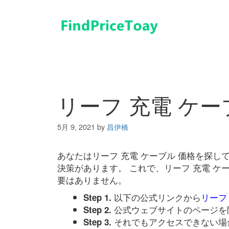
コ
ン
テ
ン
ツ
へ
ス
キ
リーフ 充電 ケー
ッ
プ
5月 9, 2021
by
昌伊橋
あなたはリーフ 充電 ケーブル 価格を探
決策があります。 これで、リーフ 充電 ケ
要はありません。
以下の公式リンクから
リーフ
Step 1.
公式ウェブサイトのページを
Step 2.
それでもアクセスできない場
Step 3.