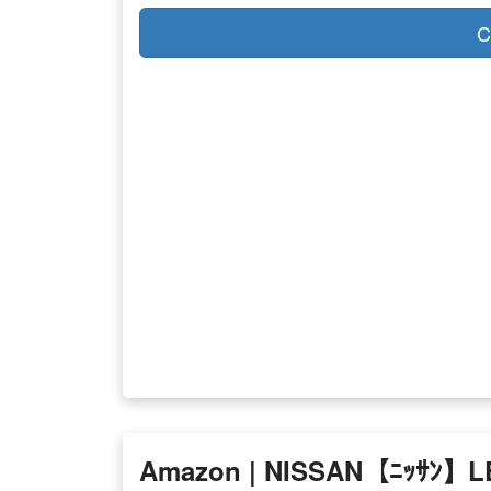
C
Amazon | NISSAN【ﾆｯｻ