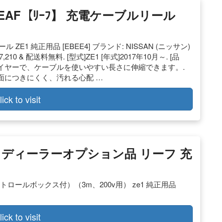
ﾝ】LEAF【ﾘｰﾌ】 充電ケーブルリール
ル ZE1 純正用品 [EBEE4] ブランド: NISSAN (ニッサン)
7,210 & 配送料無料. [型式]ZE1 [年式]2017年10月～. [品
のワイヤーで、ケーブルを使いやすい長さに伸縮できます。.
面につきにくく、汚れる心配 …
lick to visit
純正 ディーラーオプション品 リーフ 充
（コントロールボックス付）（3m、200v用） ze1 純正用品
lick to visit