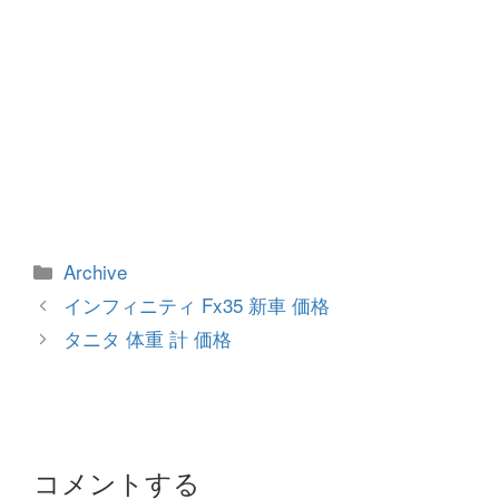
カ
Archive
テ
投
インフィニティ Fx35 新車 価格
ゴ
稿
タニタ 体重 計 価格
リ
ナ
ー
ビ
ゲ
ー
シ
コメントする
ョ