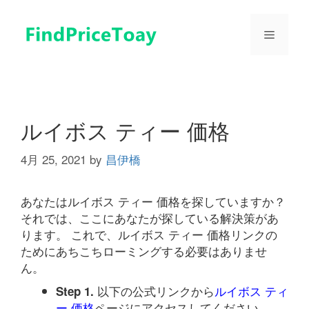
コ
ン
メ
テ
ン
ツ
ニ
へ
ス
ュ
キ
ルイボス ティー 価格
ッ
プ
4月 25, 2021
by
昌伊橋
ー
あなたはルイボス ティー 価格を探していますか？
それでは、ここにあなたが探している解決策があ
ります。 これで、ルイボス ティー 価格リンクの
ためにあちこちローミングする必要はありませ
ん。
以下の公式リンクから
ルイボス ティ
Step 1.
ー 価格
ページにアクセスしてください。