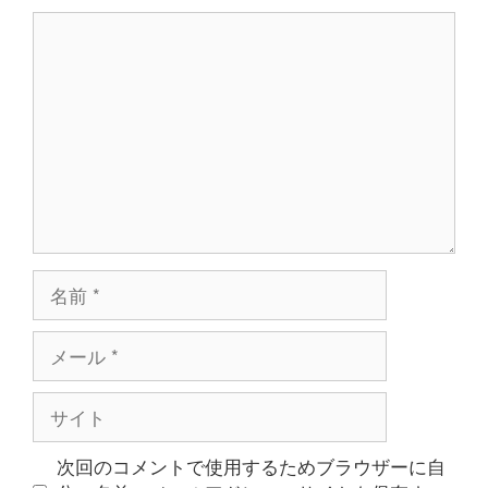
コ
ン
メ
ン
ト
名
前
メ
ー
ル
サ
イ
ト
次回のコメントで使用するためブラウザーに自