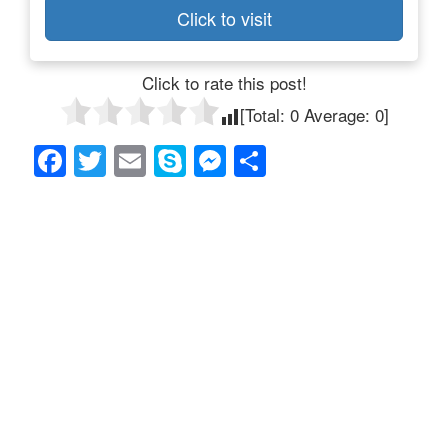
Click to visit
Click to rate this post!
[Total:
0
Average:
0
]
F
T
E
S
M
共
a
wi
m
ky
e
有
c
tt
ail
p
ss
e
er
e
e
b
n
o
g
o
er
k