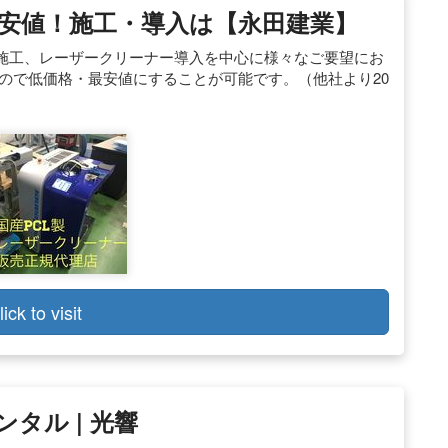
安値！施工・導入は【永田建業】
施工、レーザークリーナー導入を中心に様々なご要望にお
ので低価格・最安値にすることが可能です。（他社より20
lick to visit
タル | 光響