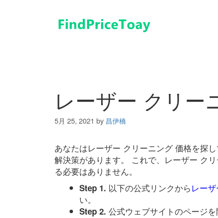
コ
ン
テ
ン
ツ
へ
ス
キ
レーザー クリー
ッ
プ
5月 25, 2021
by
昌伊橋
あなたはレーザー クリーニング 価格を探
解決策があります。 これで、レーザー ク
る必要はありません。
以下の公式リンクから
レーザ
Step 1.
い。
公式ウェブサイトのページを
Step 2.