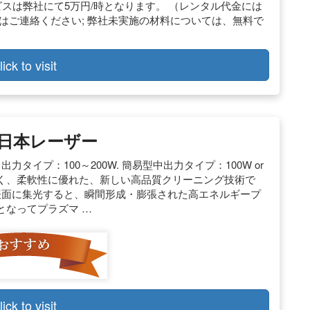
ービスは弊社にて5万円/時となります。 （レンタル代金には
はご連絡ください; 弊社未実施の材料については、無料で
lick to visit
 日本レーザー
タイプ：100～200W. 簡易型中出力タイプ：100W or
さしく、柔軟性に優れた、新しい高品質クリーニング技術で
表面に集光すると、瞬間形成・膨張された高エネルギープ
となってプラズマ …
lick to visit