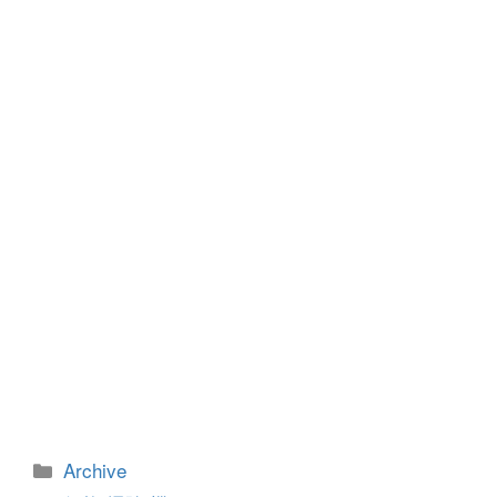
b
n
o
g
o
er
k
カ
Archive
テ