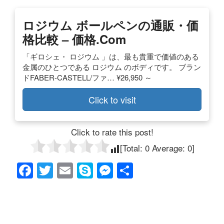
ロジウム ボールペンの通販・価
格比較 – 価格.com
「ギロシェ・ ロジウム 」は、最も貴重で価値のある
金属のひとつである ロジウム のボディです。 ブラン
ドFABER-CASTELL/ファ… ¥26,950 ～
Click to visit
Click to rate this post!
[Total:
0
Average:
0
]
F
T
E
S
M
共
a
wi
m
ky
e
有
c
tt
ail
p
ss
e
er
e
e