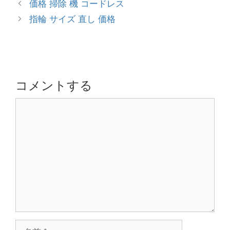
投
価格 掃除 機 コードレス
ゴ
稿
指輪 サイズ 直し 価格
リ
ナ
ー
ビ
ゲ
ー
シ
コメントする
ョ
コ
ン
メ
ン
ト
名