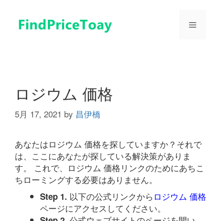
コ
ン
メ
テ
ン
ツ
ニ
へ
ス
ュ
キ
ロジウム 価格
ッ
プ
5月 17, 2021
by
昌伊橋
ー
あなたはロジウム 価格を探していますか？それで
は、ここにあなたが探している解決策がありま
す。 これで、ロジウム 価格リンクのためにあちこ
ちローミングする必要はありません。
以下の公式リンクから
ロジウム 価格
Step 1.
ページにアクセスしてください。
公式ウェブサイトのページを開い
Step 2.