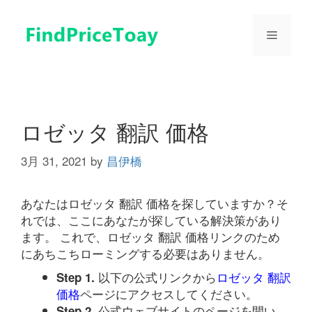
コ
ン
メ
テ
ン
ツ
ニ
へ
ス
ュ
キ
ロゼッタ 翻訳 価格
ッ
プ
3月 31, 2021
by
昌伊橋
ー
あなたはロゼッタ 翻訳 価格を探していますか？そ
れでは、ここにあなたが探している解決策があり
ます。 これで、ロゼッタ 翻訳 価格リンクのため
にあちこちローミングする必要はありません。
以下の公式リンクから
ロゼッタ 翻訳
Step 1.
価格
ページにアクセスしてください。
公式ウェブサイトのページを開い
Step 2.