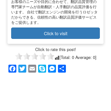
お客様のニーズや目的に合わせて、翻訳品質管理の
専門家チームが自動翻訳・人手翻訳の品質評価を行
います。 自社で翻訳エンジンの開発を行うロゼッタ
だからできる、信頼性の高い翻訳品質評価サービス
をご提供します。
Click to visit
Click to rate this post!
[Total:
0
Average:
0
]
F
T
E
S
M
共
a
wi
m
ky
e
有
c
tt
ail
p
ss
e
er
e
e
b
n
o
g