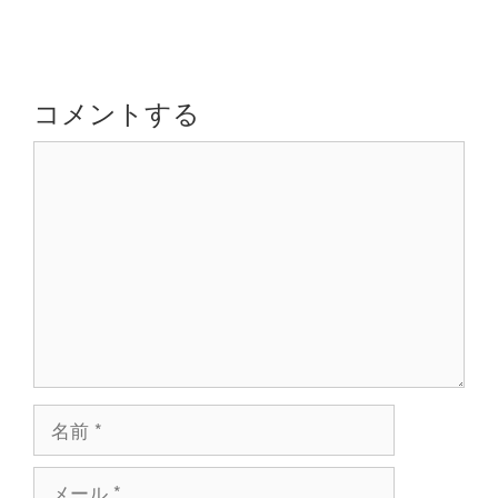
ー
ビ
ゲ
ー
シ
コメントする
ョ
コ
ン
メ
ン
ト
名
前
メ