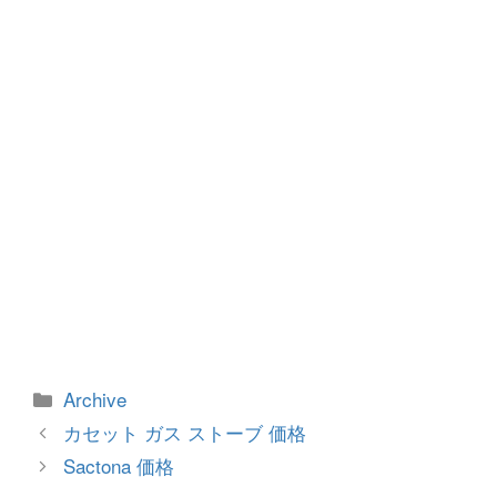
o
er
k
カ
Archive
テ
投
カセット ガス ストーブ 価格
ゴ
稿
Sactona 価格
リ
ナ