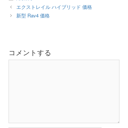
テ
投
エクストレイル ハイブリッド 価格
ゴ
稿
新型 Rav4 価格
リ
ナ
ー
ビ
ゲ
ー
シ
コメントする
ョ
コ
ン
メ
ン
ト