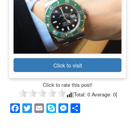
Click to visit
Click to rate this post!
[Total:
0
Average:
0
]
F
T
E
S
M
共
a
wi
m
ky
e
有
c
tt
ail
p
ss