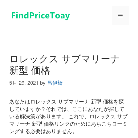
コ
ン
メ
テ
ン
ツ
ニ
へ
ス
ュ
キ
ロレックス サブマリーナ
ッ
新型 価格
プ
ー
5月 29, 2021
by
昌伊橋
あなたはロレックス サブマリーナ 新型 価格を探
していますか？それでは、ここにあなたが探して
いる解決策があります。 これで、ロレックス サブ
マリーナ 新型 価格リンクのためにあちこちローミ
ングする必要はありません。