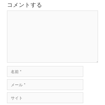
シ
コメントする
ョ
コ
ン
メ
ン
ト
名
前
メ
ー
ル
サ
イ