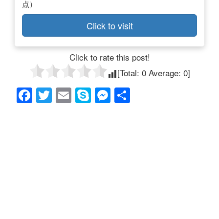
点）
Click to visit
Click to rate this post!
[Total:
0
Average:
0
]
F
T
E
S
M
共
a
wi
m
ky
e
有
c
tt
ail
p
ss
e
er
e
e
b
n
o
g
o
er
k