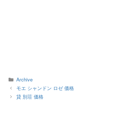
カ
Archive
テ
投
モエ シャンドン ロゼ 価格
ゴ
稿
貸 別荘 価格
リ
ナ
ー
ビ
ゲ
ー