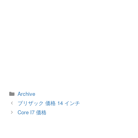
カ
Archive
テ
投
ブリザック 価格 14 インチ
ゴ
稿
Core I7 価格
リ
ナ
ー
ビ
ゲ