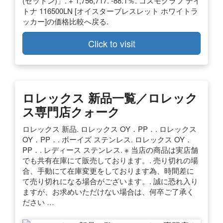
(ゼットン)」. + 1,756,717. -88.1％. コスモグラフ デイ
トナ 116500LN [オイスターブレスレット ホワイトラ
ッカー]の価格比較へ戻る.
Click to visit
ロレックス 新品一覧／ロレック
ス専門店クォーク
ロレックス 新品. ロレックス OY．PP．. ロレックス
OY．PP．. ボーイズ ステンレス. ロレックス OY．
PP．. レディース ステンレス. ※ 当店の商品は実店舗
でも共有在庫にて販売しております。. 売り切れの場
合、手動にて在庫変更をしております為、時間差に
て売り切れになる場合がございます。. 誠に恐れ入り
ますが、お求めいただけない場合は、何卒ご了承く
ださい …