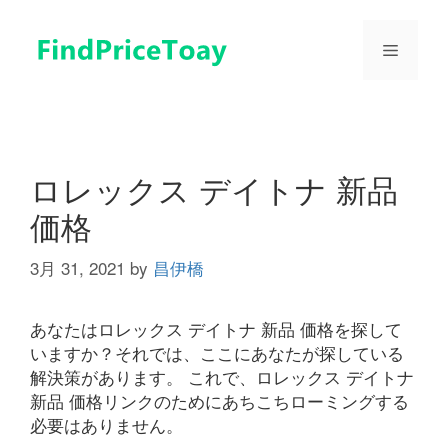
コ
ン
メ
テ
ン
ツ
ニ
へ
ス
ュ
キ
ロレックス デイトナ 新品
ッ
価格
プ
ー
3月 31, 2021
by
昌伊橋
あなたはロレックス デイトナ 新品 価格を探して
いますか？それでは、ここにあなたが探している
解決策があります。 これで、ロレックス デイトナ
新品 価格リンクのためにあちこちローミングする
必要はありません。