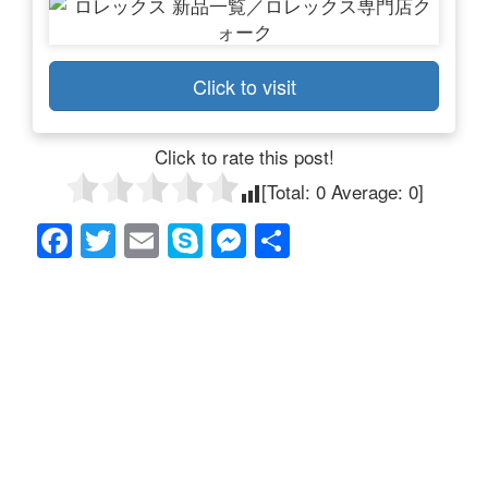
Click to visit
Click to rate this post!
[Total:
0
Average:
0
]
F
T
E
S
M
共
a
wi
m
ky
e
有
c
tt
ail
p
ss
e
er
e
e
b
n
o
g
o
er
k