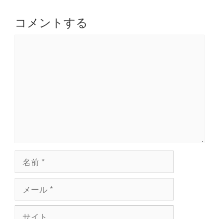
ー
シ
コメントする
ョ
コ
ン
メ
ン
ト
名
前
メ
ー
ル
サ