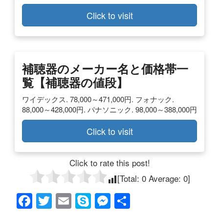
Click to visit
補聴器のメーカー名と価格帯一
覧【補聴器の値段】
ワイデックス. 78,000～471,000円. フォナック.
88,000～428,000円. パナソニック. 98,000～388,000円
Click to visit
Click to rate this post!
[Total:
0
Average:
0
]
F
T
E
S
M
共
a
wi
m
ky
e
有