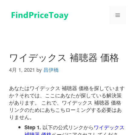
コ
ン
メ
テ
ン
ツ
ニ
へ
ス
ュ
キ
ワイデックス 補聴器 価格
ッ
プ
4月 1, 2021
by
昌伊橋
ー
あなたはワイデックス 補聴器 価格を探しています
か？それでは、ここにあなたが探している解決策
があります。 これで、ワイデックス 補聴器 価格
リンクのためにあちこちローミングする必要はあ
りません。
以下の公式リンクから
ワイデックス
Step 1.
補聴器 価格
ページにアクセスしてくださ