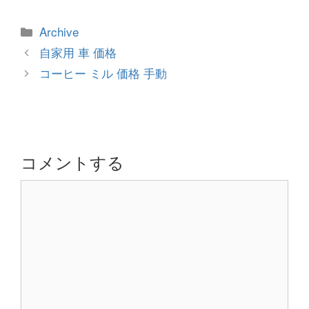
カ
Archive
テ
投
自家用 車 価格
ゴ
稿
コーヒー ミル 価格 手動
リ
ナ
ー
ビ
ゲ
ー
シ
コメントする
ョ
コ
ン
メ
ン
ト