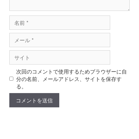
名
前
メ
ー
ル
サ
イ
ト
次回のコメントで使用するためブラウザーに自
分の名前、メールアドレス、サイトを保存す
る。