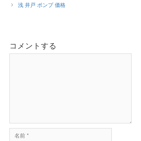
ゴ
稿
浅 井戸 ポンプ 価格
リ
ナ
ー
ビ
ゲ
ー
シ
コメントする
ョ
コ
ン
メ
ン
ト
名
前