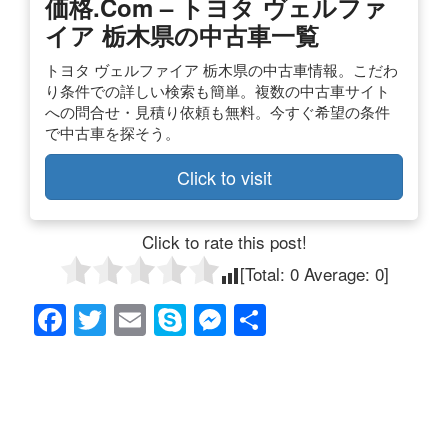
価格.com – トヨタ ヴェルファ
イア 栃木県の中古車一覧
トヨタ ヴェルファイア 栃木県の中古車情報。こだわ
り条件での詳しい検索も簡単。複数の中古車サイト
への問合せ・見積り依頼も無料。今すぐ希望の条件
で中古車を探そう。
Click to visit
Click to rate this post!
[Total:
0
Average:
0
]
F
T
E
S
M
共
a
wi
m
ky
e
有
c
tt
ail
p
ss
e
er
e
e