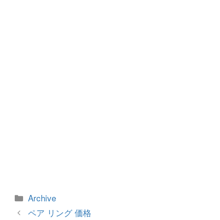
b
n
o
g
o
er
k
カ
Archive
テ
投
ペア リング 価格