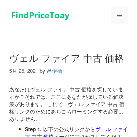
コ
ン
メ
テ
ン
ツ
ニ
へ
ス
ュ
キ
ヴェル ファイア 中古 価格
ッ
プ
5月 25, 2021
by
昌伊橋
ー
あなたはヴェル ファイア 中古 価格を探していま
すか？それでは、ここにあなたが探している解決
策があります。 これで、ヴェル ファイア 中古 価
格リンクのためにあちこちローミングする必要は
ありません。
以下の公式リンクから
ヴェル ファイ
Step 1.
ア 中古 価格
ページにアクセスしてくださ