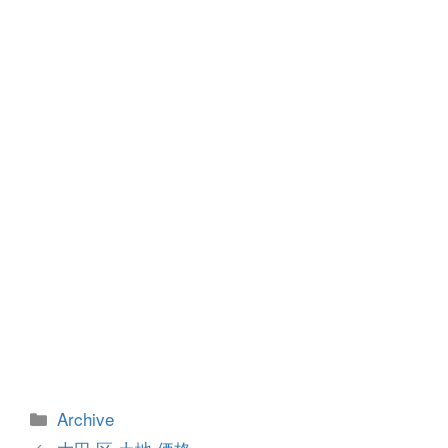
b
n
o
g
o
er
k
カ
Archive
テ
投