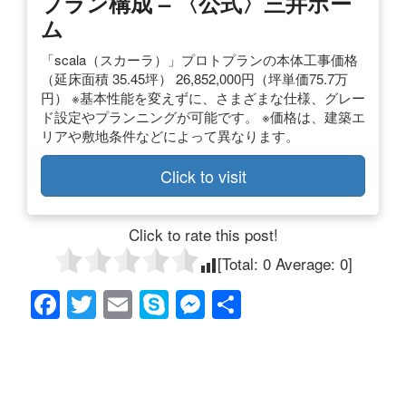
プラン構成 – 〈公式〉三井ホー
ム
「scala（スカーラ）」プロトプランの本体工事価格
（延床面積 35.45坪） 26,852,000円（坪単価75.7万
円） ※基本性能を変えずに、さまざまな仕様、グレー
ド設定やプランニングが可能です。 ※価格は、建築エ
リアや敷地条件などによって異なります。
Click to visit
Click to rate this post!
[Total:
0
Average:
0
]
F
T
E
S
M
共
a
wi
m
ky
e
有
c
tt
ail
p
ss
e
er
e
e