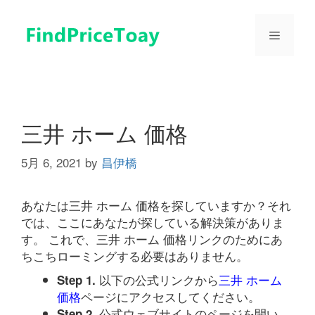
コ
ン
メ
テ
ン
ツ
ニ
へ
ス
ュ
キ
三井 ホーム 価格
ッ
プ
5月 6, 2021
by
昌伊橋
ー
あなたは三井 ホーム 価格を探していますか？それ
では、ここにあなたが探している解決策がありま
す。 これで、三井 ホーム 価格リンクのためにあ
ちこちローミングする必要はありません。
以下の公式リンクから
三井 ホーム
Step 1.
価格
ページにアクセスしてください。
公式ウェブサイトのページを開い
Step 2.