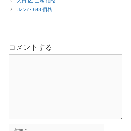
大田 区 土地 価格
ゴ
稿
ルンバ 643 価格
リ
ナ
ー
ビ
ゲ
ー
シ
コメントする
ョ
コ
ン
メ
ン
ト
名