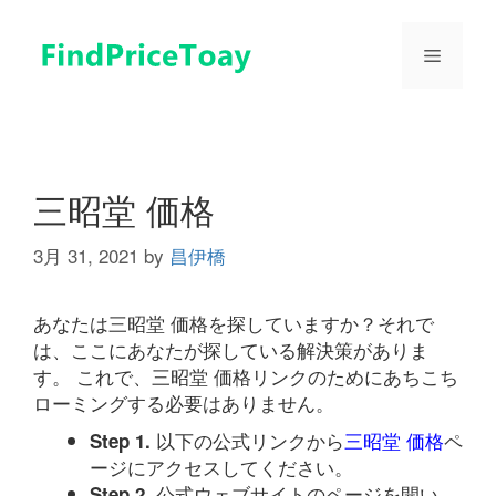
コ
ン
メ
テ
ン
ツ
ニ
へ
ス
ュ
キ
三昭堂 価格
ッ
プ
3月 31, 2021
by
昌伊橋
ー
あなたは三昭堂 価格を探していますか？それで
は、ここにあなたが探している解決策がありま
す。 これで、三昭堂 価格リンクのためにあちこち
ローミングする必要はありません。
以下の公式リンクから
三昭堂 価格
ペ
Step 1.
ージにアクセスしてください。
公式ウェブサイトのページを開い
Step 2.