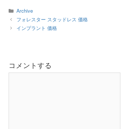
カ
Archive
テ
投
フォレスター スタッドレス 価格
ゴ
稿
インプラント 価格
リ
ナ
ー
ビ
ゲ
ー
シ
コメントする
ョ
コ
ン
メ
ン
ト