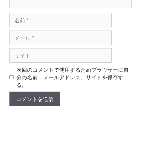
名
前
メ
ー
ル
サ
イ
ト
次回のコメントで使用するためブラウザーに自
分の名前、メールアドレス、サイトを保存す
る。