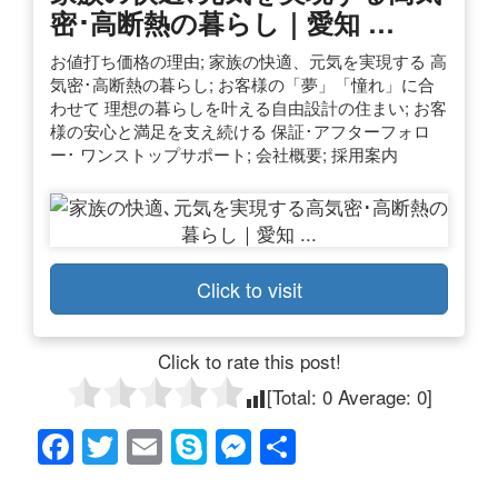
密･高断熱の暮らし｜愛知 …
お値打ち価格の理由; 家族の快適、元気を実現する 高
気密･高断熱の暮らし; お客様の「夢」「憧れ」に合
わせて 理想の暮らしを叶える自由設計の住まい; お客
様の安心と満足を支え続ける 保証･アフターフォロ
ー･ ワンストップサポート; 会社概要; 採用案内
Click to visit
Click to rate this post!
[Total:
0
Average:
0
]
F
T
E
S
M
共
a
wi
m
ky
e
有