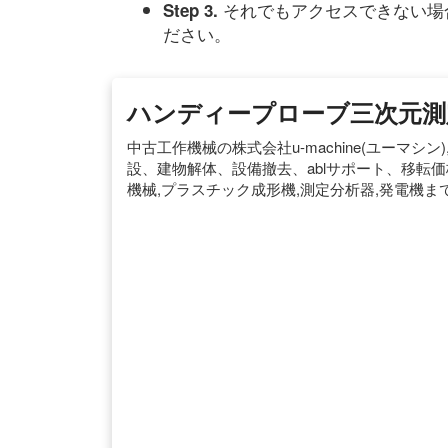
それでもアクセスできない場
Step 3.
ださい。
ハンディープローブ三次元測
中古工作機械の株式会社u-machine(ユーマ
設、建物解体、設備撤去、ablサポート、移転価格ま
機械,プラスチック成形機,測定分析器,発電機