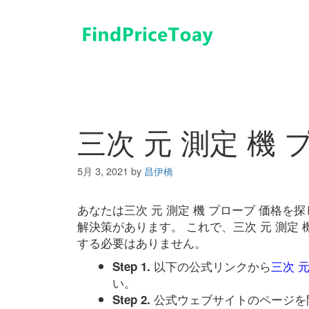
コ
ン
テ
ン
ツ
へ
ス
キ
三次 元 測定 機 
ッ
プ
5月 3, 2021
by
昌伊橋
あなたは三次 元 測定 機 プローブ 価格
解決策があります。 これで、三次 元 測定
する必要はありません。
以下の公式リンクから
三次 元
Step 1.
い。
公式ウェブサイトのページを
Step 2.