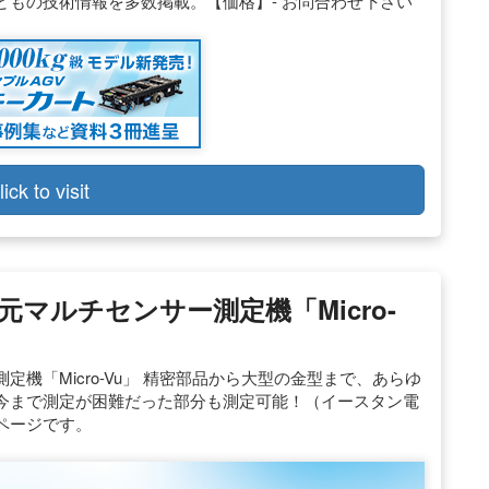
もの技術情報を多数掲載。【価格】- お問合わせ下さい
lick to visit
マルチセンサー測定機「Micro-
機「Micro-Vu」 精密部品から大型の金型まで、あらゆ
今まで測定が困難だった部分も測定可能！（イースタン電
ページです。