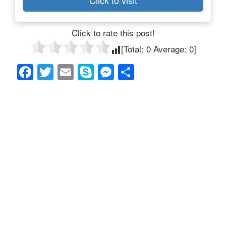
Click to visit
Click to rate this post!
[Total:
0
Average:
0
]
F
T
E
S
M
共
a
wi
m
ky
e
有
c
tt
ail
p
ss
e
er
e
e
b
n
o
g
o
er
k