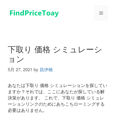
コ
ン
メ
テ
ン
ツ
ニ
へ
ス
ュ
キ
下取り 価格 シミュレーシ
ッ
ョン
プ
ー
5月 27, 2021
by
昌伊橋
あなたは下取り 価格 シミュレーションを探してい
ますか？それでは、ここにあなたが探している解
決策があります。 これで、下取り 価格 シミュレ
ーションリンクのためにあちこちローミングする
必要はありません。