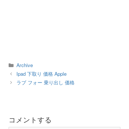
カ
Archive
テ
投
Ipad 下取り 価格 Apple
ゴ
稿
ラブ フォー 乗り出し 価格
リ
ナ
ー
ビ
ゲ
ー
シ
コメントする
ョ