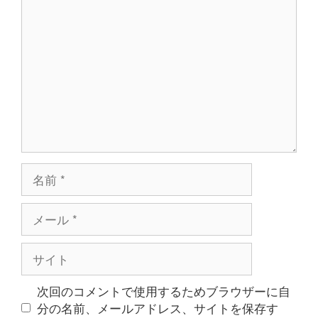
コ
ン
メ
ン
ト
名
前
メ
ー
ル
サ
イ
ト
次回のコメントで使用するためブラウザーに自
分の名前、メールアドレス、サイトを保存す