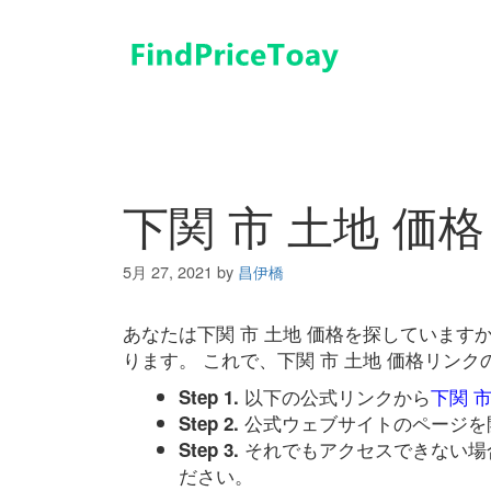
コ
ン
テ
ン
ツ
へ
ス
キ
下関 市 土地 価格
ッ
プ
5月 27, 2021
by
昌伊橋
あなたは下関 市 土地 価格を探していま
ります。 これで、下関 市 土地 価格リン
以下の公式リンクから
下関 市
Step 1.
公式ウェブサイトのページを
Step 2.
それでもアクセスできない場
Step 3.
ださい。