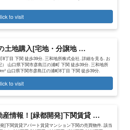
lick to visit
の土地購入[宅地・分譲地 …
浦町8丁目 下関 徒歩39分. 三和地所株式会社. 詳細を見る. お
）（登記） 山口県下関市彦島江の浦町 下関 徒歩39分. 三和地所
58.0m² 山口県下関市彦島江の浦町8丁目 下関 徒歩39分.
lick to visit
不動産情報！[緑都開発]下関賃貸 …
緑都開発]下関賃貸アパート賃貸マンション下関の売買物件. 該当