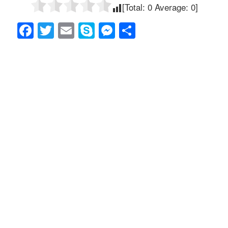
[Total:
0
Average:
0
]
F
T
E
S
M
共
a
wi
m
ky
e
有
c
tt
ail
p
ss
e
er
e
e
b
n
o
g
o
er
k