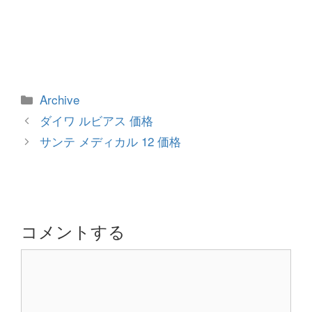
カ
Archive
テ
投
ダイワ ルビアス 価格
ゴ
稿
サンテ メディカル 12 価格
リ
ナ
ー
ビ
ゲ
ー
シ
コメントする
ョ
コ
ン
メ
ン
ト