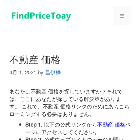
コ
ン
メ
テ
ン
ツ
ニ
へ
ス
ュ
キ
不動産 価格
ッ
プ
4月 1, 2021
by
昌伊橋
ー
あなたは不動産 価格を探していますか？それで
は、ここにあなたが探している解決策がありま
す。 これで、不動産 価格リンクのためにあちこち
ローミングする必要はありません。
以下の公式リンクから
不動産 価格
ペ
Step 1.
ージにアクセスしてください。
公式ウェブサイトのページを開い
Step 2.