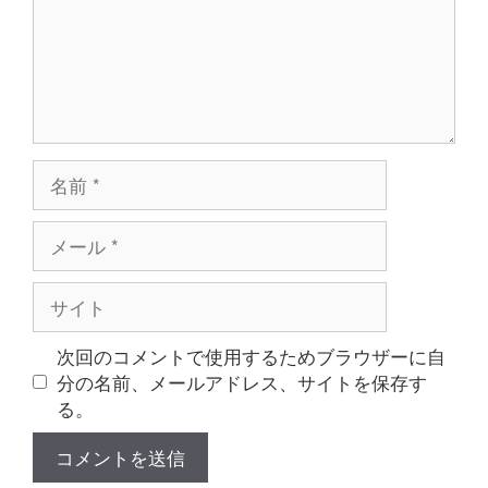
名
前
メ
ー
ル
サ
イ
ト
次回のコメントで使用するためブラウザーに自
分の名前、メールアドレス、サイトを保存す
る。