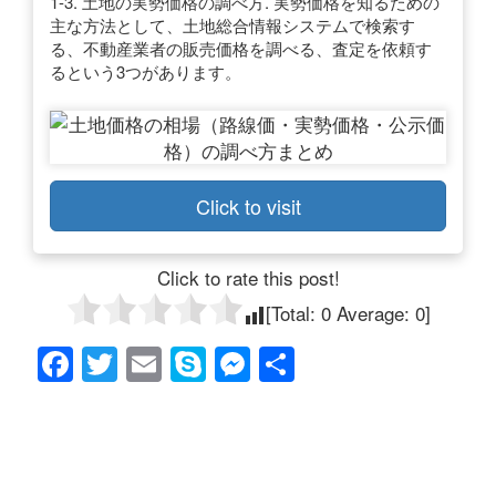
1-3. 土地の実勢価格の調べ方. 実勢価格を知るための
主な方法として、土地総合情報システムで検索す
る、不動産業者の販売価格を調べる、査定を依頼す
るという3つがあります。
Click to visit
Click to rate this post!
[Total:
0
Average:
0
]
F
T
E
S
M
共
a
wi
m
ky
e
有
c
tt
ail
p
ss
e
er
e
e