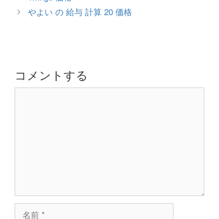
ゴ
稿
やよい の 給与 計算 20 価格
リ
ナ
ー
ビ
ゲ
ー
シ
コメントする
ョ
コ
ン
メ
ン
ト
名