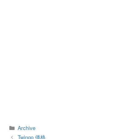
b
n
o
g
o
er
k
カ
Archive
テ
投
Twingo 価格