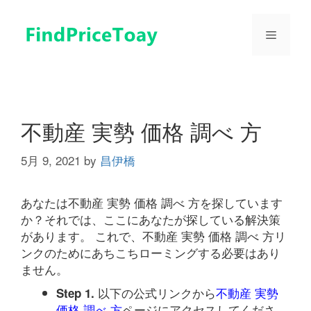
コ
ン
メ
テ
ン
ツ
ニ
へ
ス
ュ
キ
不動産 実勢 価格 調べ 方
ッ
プ
5月 9, 2021
by
昌伊橋
ー
あなたは不動産 実勢 価格 調べ 方を探しています
か？それでは、ここにあなたが探している解決策
があります。 これで、不動産 実勢 価格 調べ 方リ
ンクのためにあちこちローミングする必要はあり
ません。
以下の公式リンクから
不動産 実勢
Step 1.
価格 調べ 方
ページにアクセスしてくださ