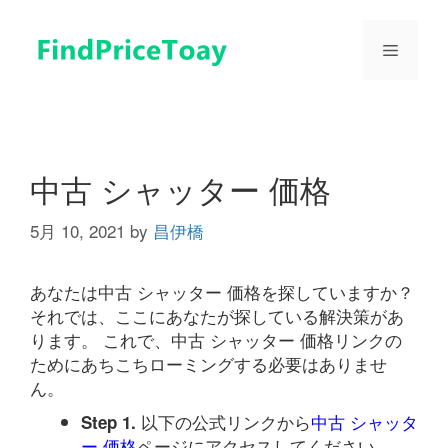
コ
ン
メ
テ
ン
ツ
ニ
へ
ス
ュ
キ
中古 シャッター 価格
ッ
プ
5月 10, 2021
by
昌伊橋
ー
あなたは中古 シャッター 価格を探していますか？
それでは、ここにあなたが探している解決策があ
ります。 これで、中古 シャッター 価格リンクの
ためにあちこちローミングする必要はありませ
ん。
以下の公式リンクから
中古 シャッタ
Step 1.
ー 価格
ページにアクセスしてください。