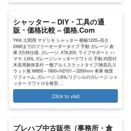
シャッター – DIY・工具の通
販・価格比較 – 価格.com
YKK 土間用 マドリモ シャッター 横幅1225×高さ
2480までのフリーオーダータイプ 手動 ガレージ 倉
庫 3方枠仕様. ガレージ. ¥78,200. ライフサポート ハ
マヤ. LIXIL ガレージシャッタークワトロ 手動 内部付
木造用躯体直付 一般アルミスラットタイプ/換気孔ス
ラット無 W855～1800×H2101～2200mm 車庫 物置
リフォーム. ガレージ. LIXIL/リクシルのガレージ シャ
ッター クワトロを格安 …
Click to visit
プレハブ中古販売（事務所・倉