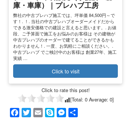
庫・車庫）｜プレハブ工房
弊社の中古プレハブ施工では、坪単価 84,500円～で
す！. ！. 当社の中古プレハブオーダーメイドだから
できる激安価格での建設と言えると思います。. お値
段、ご予算面で施工をお悩みのお客様は その建物が
中古プレハブのオーダーで建てることができるかも
わかりません！. 一度、お気軽にご相談ください。.
中古プレハブ でご検討中のお客様は 創業27年、施工
実績 …
Click to visit
Click to rate this post!
[Total:
0
Average:
0
]
F
T
E
S
M
共
a
wi
m
ky
e
有