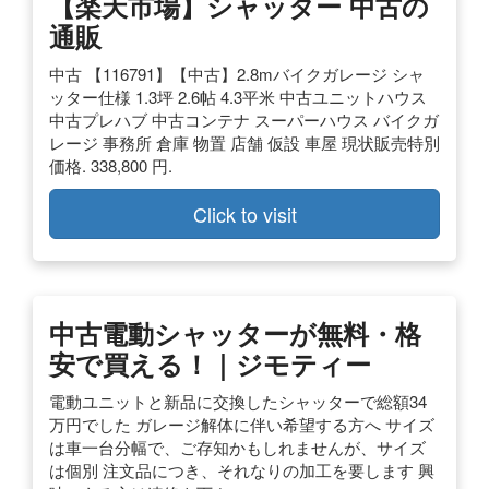
【楽天市場】シャッター 中古の
通販
中古 【116791】【中古】2.8mバイクガレージ シャ
ッター仕様 1.3坪 2.6帖 4.3平米 中古ユニットハウス
中古プレハブ 中古コンテナ スーパーハウス バイクガ
レージ 事務所 倉庫 物置 店舗 仮設 車屋 現状販売特別
価格. 338,800 円.
Click to visit
中古電動シャッターが無料・格
安で買える！｜ジモティー
電動ユニットと新品に交換したシャッターで総額34
万円でした ガレージ解体に伴い希望する方へ サイズ
は車一台分幅で、ご存知かもしれませんが、サイズ
は個別 注文品につき、それなりの加工を要します 興