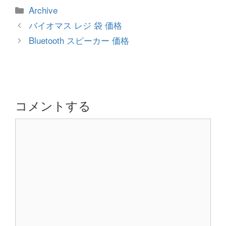
カ
Archive
テ
投
バイオマス レジ 袋 価格
ゴ
稿
Bluetooth スピーカー 価格
リ
ナ
ー
ビ
ゲ
ー
シ
コメントする
ョ
コ
ン
メ
ン
ト