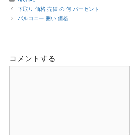
テ
投
下取り 価格 売値 の 何 パーセント
ゴ
稿
バルコニー 囲い 価格
リ
ナ
ー
ビ
ゲ
ー
シ
コメントする
ョ
コ
ン
メ
ン
ト