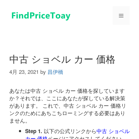
コ
ン
メ
テ
ン
ツ
ニ
へ
ス
ュ
キ
中古 ショベル カー 価格
ッ
プ
4月 23, 2021
by
昌伊橋
ー
あなたは中古 ショベル カー 価格を探しています
か？それでは、ここにあなたが探している解決策
があります。 これで、中古 ショベル カー 価格リ
ンクのためにあちこちローミングする必要はあり
ません。
以下の公式リンクから
中古 ショベル
Step 1.
カー 価格
ページにアクセスしてください。