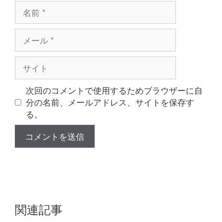
名
前
メ
ー
ル
サ
イ
ト
次回のコメントで使用するためブラウザーに自
分の名前、メールアドレス、サイトを保存す
る。
関連記事