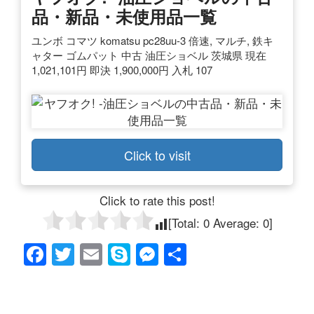
品・新品・未使用品一覧
ユンボ コマツ komatsu pc28uu-3 倍速, マルチ, 鉄キ
ャター ゴムパット 中古 油圧ショベル 茨城県 現在
1,021,101円 即決 1,900,000円 入札 107
Click to visit
Click to rate this post!
[Total:
0
Average:
0
]
F
T
E
S
M
共
a
wi
m
ky
e
有
c
tt
ail
p
ss