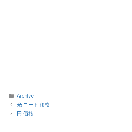
k
カ
Archive
テ
投
光 コード 価格
ゴ
稿
円 価格
リ
ナ
ー
ビ