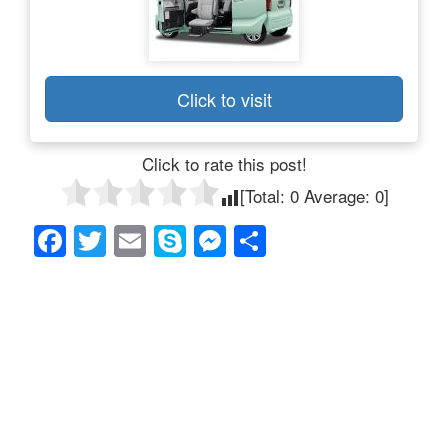
Click to visit
Click to rate this post!
[Total:
0
Average:
0
]
F
T
E
S
M
共
a
wi
m
ky
e
有
c
tt
ail
p
ss
e
er
e
e
b
n
o
g
o
er