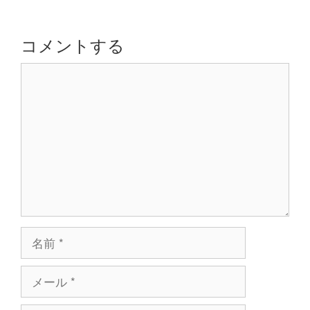
ゲ
ー
シ
コメントする
ョ
コ
ン
メ
ン
ト
名
前
メ
ー
ル