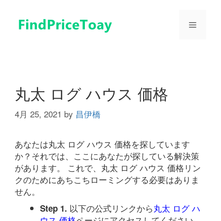
コ
ン
メ
テ
ン
ツ
ニ
へ
ス
ュ
キ
丸太 ログ ハウス 価格
ッ
プ
4月 25, 2021
by
昌伊橋
ー
あなたは丸太 ログ ハウス 価格を探しています
か？それでは、ここにあなたが探している解決策
があります。 これで、丸太 ログ ハウス 価格リン
クのためにあちこちローミングする必要はありま
せん。
以下の公式リンクから
丸太 ログ ハ
Step 1.
ウス 価格
ページにアクセスしてください。