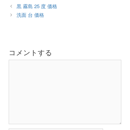
テ
投
黒 霧島 25 度 価格
ゴ
稿
洗面 台 価格
リ
ナ
ー
ビ
ゲ
ー
シ
コメントする
ョ
コ
ン
メ
ン
ト