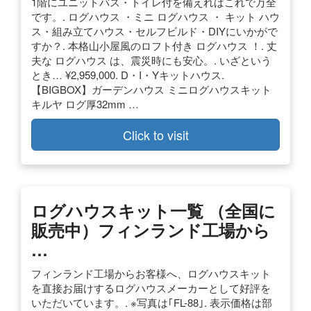
1階にユニットバス・トイレ付を備えればこれで万全
です。. ログハウス ・ミニ ログハウス ・ キット ハウ
ス・組み立てハウス・セルフビルド・DIYにいかがで
すか？. 本格山小屋風のロフト付き ログハウス ！. 丈
夫な ログハウス は、震災時にも安心。. いざという
とき… ¥2,959,000. D・I・Yキットハウス.
【BIGBOX】ガーデンハウス ミニログハウスキット
キルヤ ログ厚32mm …
Click to visit
ログハウスキット一覧 （全国に
販売中）フィンランド工場から
…
フィンランド工場からお客様へ、ログハウスキット
を直接お届けするログハウスメーカーとして好評を
いただいています。. ※写真は｢FL-88｣. 表示価格は部