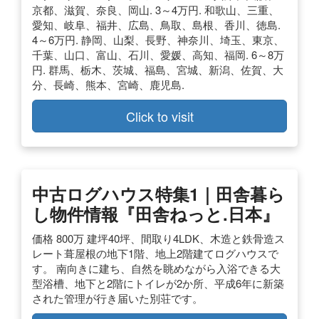
京都、滋賀、奈良、岡山. 3～4万円. 和歌山、三重、
愛知、岐阜、福井、広島、鳥取、島根、香川、徳島.
4～6万円. 静岡、山梨、長野、神奈川、埼玉、東京、
千葉、山口、富山、石川、愛媛、高知、福岡. 6～8万
円. 群馬、栃木、茨城、福島、宮城、新潟、佐賀、大
分、長崎、熊本、宮崎、鹿児島.
Click to visit
中古ログハウス特集1｜田舎暮ら
し物件情報『田舎ねっと.日本』
価格 800万 建坪40坪、間取り4LDK、木造と鉄骨造ス
レート葺屋根の地下1階、地上2階建てログハウスで
す。 南向きに建ち、自然を眺めながら入浴できる大
型浴槽、地下と2階にトイレが2か所、平成6年に新築
された管理が行き届いた別荘です。