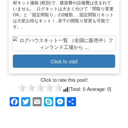
材キット価格 (税別)で、建築費や設備費は含まれて
いません。. ログキットは大きく分けて「間取り変更
OK」と「固定間取り」の2種類、. 固定間取りキット
は大変お得なキット！. 若干の間取り変更も可能で
す。.
Click to visit
Click to rate this post!
[Total:
0
Average:
0
]
F
T
E
S
M
共
a
wi
m
ky
e
有
c
tt
ail
p
ss