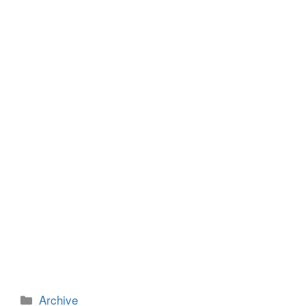
e
er
e
e
b
n
o
g
o
er
k
カ
Archive