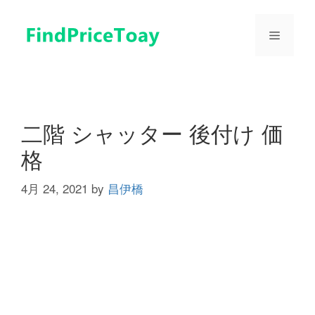
コ
ン
メ
テ
ン
ツ
ニ
へ
ス
ュ
キ
二階 シャッター 後付け 価
ッ
格
プ
ー
4月 24, 2021
by
昌伊橋