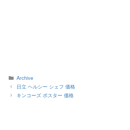
カ
Archive
テ
投
日立 ヘルシー シェフ 価格
ゴ
稿
キンコーズ ポスター 価格
リ
ナ
ー
ビ
ゲ
ー
シ