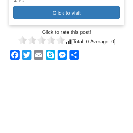
Click to visit
Click to rate this post!
[Total:
0
Average:
0
]
F
T
E
S
M
共
a
wi
m
ky
e
有
c
tt
ail
p
ss
e
er
e
e
b
n
o
g
o
er
k