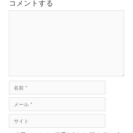
コメントする
ョ
コ
ン
メ
ン
ト
名
前
メ
ー
ル
サ
イ
ト