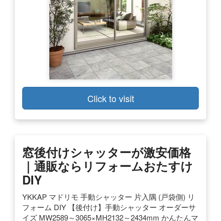
Click to visit
窓後付けシャッターが激安価格
｜通販ならリフォームおたすけ
DIY
YKKAP マドリモ 手動シャッター 片入隅 (戸袋側) リ
フォーム DIY 【後付け】手動シャッター オーダーサ
イズ MW2589～3065×MH2132～2434mm かんたんマ