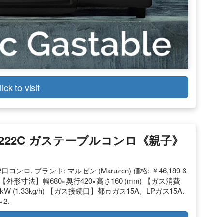
lick to visit
ン M-222C ガステーブルコンロ《親子》
ロ. ブランド: マルゼン (Maruzen) 価格: ￥46,189 &
送) 【外形寸法】幅680×奥行420×高さ160 (mm) 【ガス消費
18.6kW (1.33kg/h) 【ガス接続口】都市ガス15A、LPガス15A.
2.