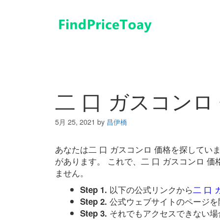
コ
ン
テ
ン
ツ
へ
ス
キ
二 口 ガスコンロ
ッ
プ
5月 25, 2021
by
昌伊橋
あなたは二 口 ガスコンロ 価格を探して
があります。 これで、二 口 ガスコンロ 
ません。
以下の公式リンクから
二 口
Step 1.
公式ウェブサイトのページを
Step 2.
それでもアクセスできない場
Step 3.