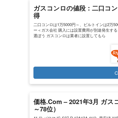
ガスコンロの値段：二口コンロ
得
二口コンロは1万5000円～、ビルトインは2万
ー＜ガス会社 購入には設置費用が別途発生する
選ぼう ガスコンロは業者に設置してもら
C
価格.com – 2021年3月
～78位）
41 位 パロマ IC-S37-R 12A13A 41位. 最安値 ¥