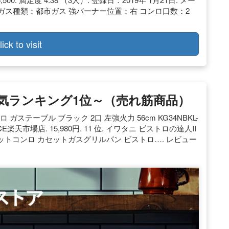
置き ガス種類：都市ガス 強バーナー位置：右 コンロ口数：2
lick to visit
人気ランキング1位～（売れ筋商品）
ンロ ガステーブル ブラック 2口 左強火力 56cm KG34NBKL-
CE楽天市場店. 15,980円. 11 位. イワタニ ビストロの達人II
上カセットコンロ カセットガスグリルパン ビストロ…. レビュー