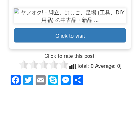
Click to visit
Click to rate this post!
[Total:
0
Average:
0
]
F
T
E
S
M
共
a
wi
m
ky
e
有
c
tt
ail
p
ss
e
er
e
e
b
n
o
g
o
er