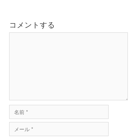
ゲ
ー
シ
コメントする
ョ
コ
ン
メ
ン
ト
名
前
メ
ー