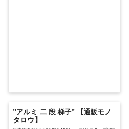
"アルミ 二 段 梯子" 【通販モノ
タロウ】