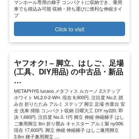
マンホール専用の梯子 コンパクトに収納でき、乗用
車でも積込み可能 収納・持ち運びに便利な伸縮タイ
プ
Click to visit
ヤフオク! – 脚立、はしご、足場
(工具、DIY用品) の中古品・新品
…
METAPHYS lucano メタフィス ルカーノ 2ステップ
ホワイト ML2.0-2-WH. 現在 8,900円. 注目度 No.2. 踏
み台 折りたたみ アルミ ステップ 脚立 足場 作業台 安
全 洗車 掃除 コンパクト収納 日曜大工 DIY ny220. 即
決 1,680円. 注目度 No.3. 1円 脚立 伸縮 伸縮梯子 はし
ご兼用脚立 8m 折り畳み キャスター アルミ製 ny006.
現在 17,600円. 脚立 伸縮 伸縮梯子 はしご兼用脚立
3.8m 梯子兼用脚立 …