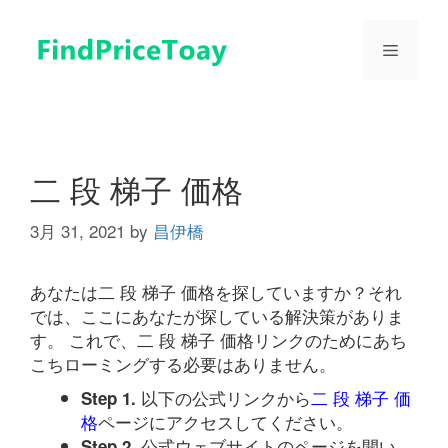
コ
ン
メ
テ
ン
ツ
ニ
へ
ス
ュ
キ
二 段 梯子 価格
ッ
プ
3月 31, 2021
by
昌伊橋
ー
あなたは二 段 梯子 価格を探していますか？それ
では、ここにあなたが探している解決策がありま
す。 これで、二 段 梯子 価格リンクのためにあち
こちローミングする必要はありません。
以下の公式リンクから
二 段 梯子 価
Step 1.
格
ページにアクセスしてください。
公式ウェブサイトのページを開い
Step 2.