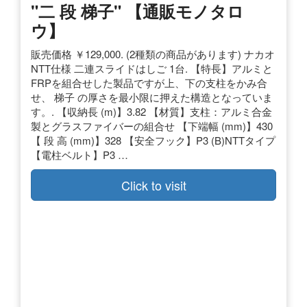
"二 段 梯子" 【通販モノタロ
ウ】
販売価格 ￥129,000. (2種類の商品があります) ナカオ
NTT仕様 二連スライドはしご 1台. 【特長】アルミと
FRPを組合せした製品ですが上、下の支柱をかみ合
せ、 梯子 の厚さを最小限に押えた構造となっていま
す。. 【収納長 (m)】3.82 【材質】支柱：アルミ合金
製とグラスファイバーの組合せ 【下端幅 (mm)】430
【 段 高 (mm)】328 【安全フック】P3 (B)NTTタイプ
【電柱ベルト】P3 …
Click to visit