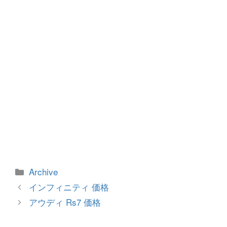
k
カ
Archive
テ
投
インフィニティ 価格
ゴ
稿
アウディ Rs7 価格
リ
ナ
ー
ビ