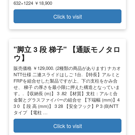
632×1224 ￥18,900
Click to visit
"脚立 3 段 梯子" 【通販モノタロ
ウ】
販売価格 ￥129,000. (2種類の商品があります) ナカオ
NTT仕様 二連スライドはしご 1台. 【特長】アルミと
FRPを組合せした製品ですが上、下の支柱をかみ合
せ、 梯子 の厚さを最小限に押えた構造となっていま
す。. 【収納長 (m)】 3 .82 【材質】支柱：アルミ合
金製とグラスファイバーの組合せ 【下端幅 (mm)】4
3 0 【 段 高 (mm)】 3 28 【安全フック】P 3 (B)NTT
タイプ 【電柱 …
Click to visit