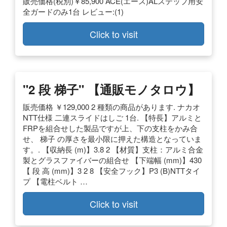
販売価格(税別)￥85,900 ACE(エース)ALステップ用安
全ガードのみ1台 レビュー:(1)
Click to visit
"2 段 梯子" 【通販モノタロウ】
販売価格 ￥129,000 2 種類の商品があります. ナカオ
NTT仕様 二連スライドはしご 1台. 【特長】アルミと
FRPを組合せした製品ですが上、下の支柱をかみ合
せ、 梯子 の厚さを最小限に押えた構造となっていま
す。. 【収納長 (m)】3.8 2 【材質】支柱：アルミ合金
製とグラスファイバーの組合せ 【下端幅 (mm)】430
【 段 高 (mm)】3 2 8 【安全フック】P3 (B)NTTタイ
プ 【電柱ベルト …
Click to visit