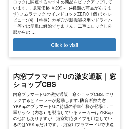
ロックに関連するおすすめ商品をピックアップして
います。. 販売価格 ￥299～. (4種類の商品がありま
す) ノムラテック ウインドロックZERO 1個 ほか レ
ビュー: (4) 【特長】カギ穴が新機能採用でドライバ
ー等では簡単に解除できません、二重にロックし外
部からの …
Click to visit
内窓プラマードUの激安通販｜窓
ショップCBS
内窓プラマードUの激安通販｜窓ショップCBS. クリ
ックするとメーラーが起動します. 防音断熱内窓
YKKapのプラマードUに待望の浴室仕様が登場！. 二
重サッシ（内窓）を製造しているメーカーはYKKap
の他にもありますが、浴室対応タイプを用意してい
るのはYKKapだけです。. 浴室用プラマードUで快適