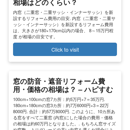
相場はどのくらい？
内窓（二重窓・二重サッシ・インナーサッシ）を新
設するリフォーム費用の目安. 内窓（二重窓・二重サ
ッシ・インナーサッシ）を新設するリフォーム費用
は、大きさが180×170cm以内の場合、 8～15万円程
度 が相場の目安です。
Click to visit
窓の防音・遮音リフォーム費
用・価格の相場は？ – ハピすむ
100cm×100cmの窓7カ所：約5万円×7＝35万円.
180cm×180cmの窓3カ所：約7万6000円×3＝22万
8000円. 合計：約57万8000円. このように、10カ所あ
る窓をすべて二重窓 (内窓)にした場合の費用・価格
の相場は約60万円となりました。. もちろん窓サイズ
や窓数、よりグレードの高い内窓を選んだ場合によ