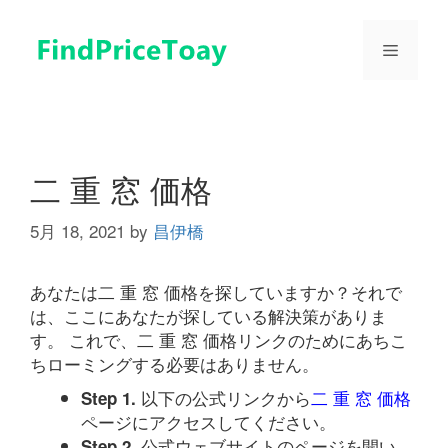
コ
ン
メ
テ
ン
ツ
ニ
へ
ス
ュ
キ
二 重 窓 価格
ッ
プ
5月 18, 2021
by
昌伊橋
ー
あなたは二 重 窓 価格を探していますか？それで
は、ここにあなたが探している解決策がありま
す。 これで、二 重 窓 価格リンクのためにあちこ
ちローミングする必要はありません。
以下の公式リンクから
二 重 窓 価格
Step 1.
ページにアクセスしてください。
公式ウェブサイトのページを開い
Step 2.