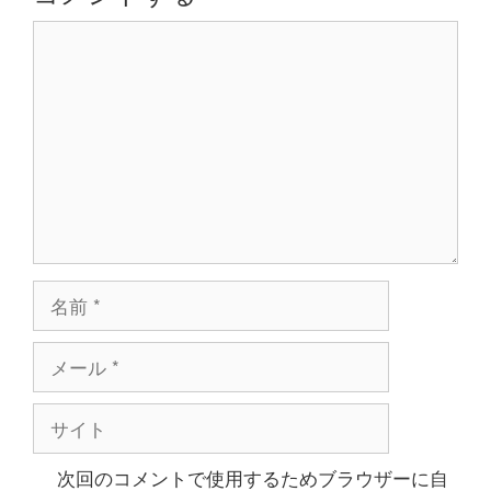
ョ
コ
ン
メ
ン
ト
名
前
メ
ー
ル
サ
イ
ト
次回のコメントで使用するためブラウザーに自