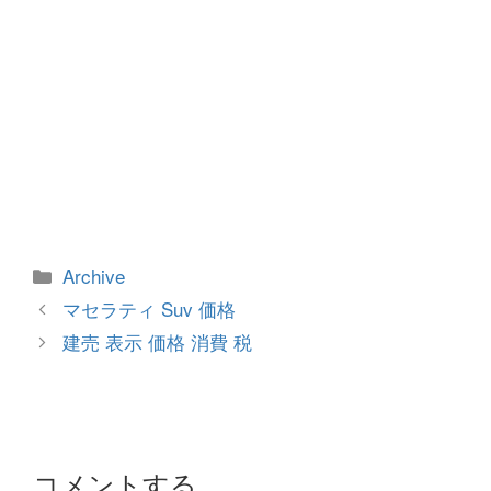
カ
Archive
テ
投
マセラティ Suv 価格
ゴ
稿
建売 表示 価格 消費 税
リ
ナ
ー
ビ
ゲ
ー
シ
コメントする