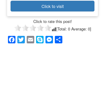
Click to visit
Click to rate this post!
[Total:
0
Average:
0
]
F
T
E
S
M
共
a
wi
m
ky
e
有
c
tt
ail
p
ss
e
er
e
e
b
n
o
g
o
er
k