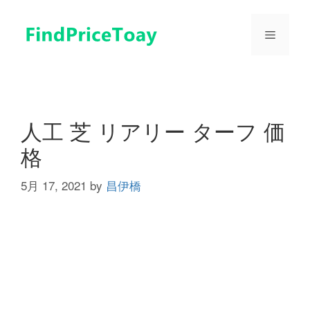
コ
ン
メ
テ
ン
ツ
ニ
へ
ス
ュ
キ
人工 芝 リアリー ターフ 価
ッ
格
プ
ー
5月 17, 2021
by
昌伊橋