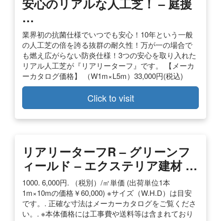
安心のリアルな人工芝！ – 庭援
…
業界初の抗菌仕様でいつでも安心！10年という一般
の人工芝の倍を誇る抜群の耐久性！万が一の場合で
も燃え広がらない防炎仕様！3つの安心を取り入れた
リアル人工芝が『リアリーターフ』です。 【メーカ
ーカタログ価格】 （W1m×L5m）33,000円(税込)
Click to visit
リアリーターフR – グリーンフ
ィールド – エクステリア建材 …
1000. 6,000円. （税別）/㎡単価 (出荷単位1本
1m×10mの価格￥60,000) ※サイズ（W.H.D）は目安
です。. 正確な寸法はメーカーカタログをご覧くださ
い。. ※本体価格には工事費や送料等は含まれており