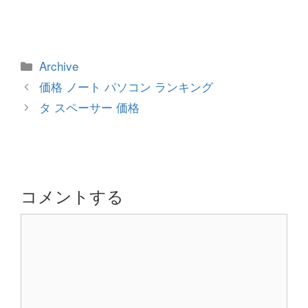
カ
Archive
テ
投
価格 ノート パソコン ランキング
ゴ
稿
タ スペーサー 価格
リ
ナ
ー
ビ
ゲ
ー
シ
コメントする
ョ
コ
ン
メ
ン
ト