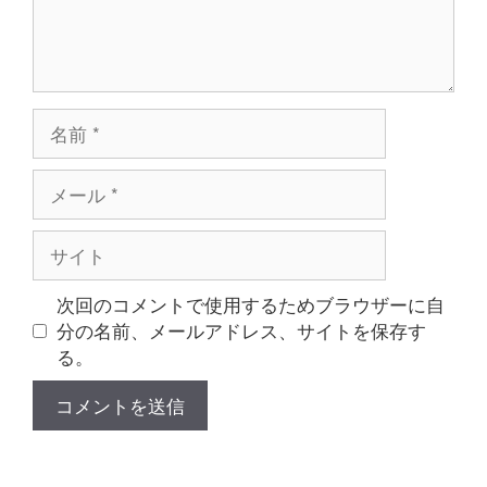
名
前
メ
ー
ル
サ
イ
ト
次回のコメントで使用するためブラウザーに自
分の名前、メールアドレス、サイトを保存す
る。