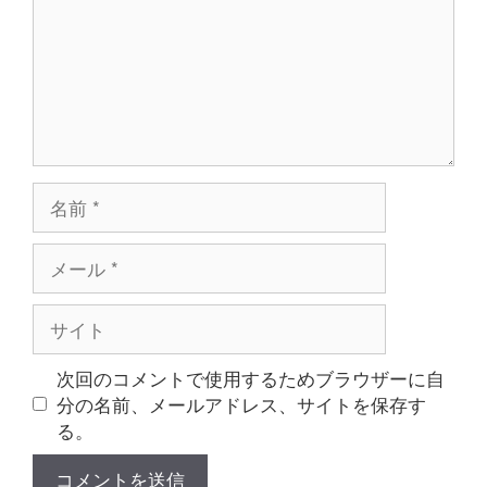
ト
名
前
メ
ー
ル
サ
イ
ト
次回のコメントで使用するためブラウザーに自
分の名前、メールアドレス、サイトを保存す
る。