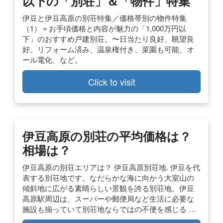
以下の「別荘」＆「物件」特集
伊豆と伊豆高原の別荘特集／価格帯別の物件特集
（1）＝お手頃価格と内容が魅力の「1,000万円以
下」のおすすめ戸建別荘。〜日当たり良好、眺望良
好、リフォーム済み、温泉権付き、菜園も可能、オ
ール電化、など。
Click to visit
伊豆高原の別荘の平均価格は？
相場は？
伊豆高原の別荘エリアは？ 伊豆高原別荘地. 伊豆を代
表する別荘地です。なだらかな海に向かう大室山の
傾斜地に広がる素晴らしい景観を誇る別荘地。伊豆
高原駅周辺は、スーパーや郵便局など生活に必要な
施設も揃っていて別荘地ならではの不便を感じる …