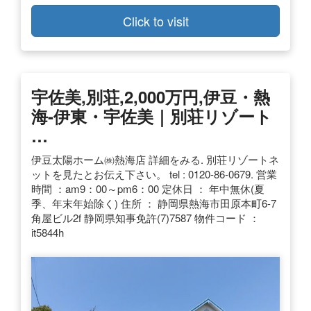
Click to visit
宇佐美,別荘,2,000万円,伊豆・熱
海-伊東・宇佐美｜別荘リゾート
…
伊豆太陽ホーム㈱熱海店 詳細をみる. 別荘リゾートネ
ットを見たとお伝え下さい。 tel : 0120-86-0679. 営業
時間 ：am9：00～pm6：00 定休日 ： 年中無休(夏
季、年末年始除く) 住所 ： 静岡県熱海市田原本町6-7
角屋ビル2f 静岡県知事免許(7)7587 物件コード ：
it5844h