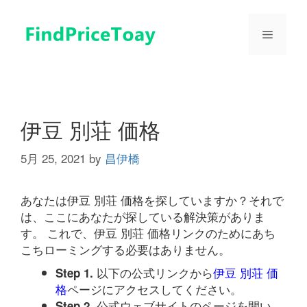
コ
ン
メ
テ
ン
ツ
ニ
へ
ス
ュ
キ
伊豆 別荘 価格
ッ
プ
5月 25, 2021
by
昌伊橋
ー
あなたは伊豆 別荘 価格を探していますか？それで
は、ここにあなたが探している解決策がありま
す。 これで、伊豆 別荘 価格リンクのためにあち
こちローミングする必要はありません。
以下の公式リンクから
伊豆 別荘 価
Step 1.
格
ページにアクセスしてください。
公式ウェブサイトのページを開い
Step 2.