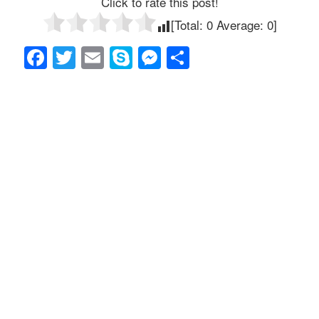
Click to rate this post!
[Total:
0
Average:
0
]
F
T
E
S
M
共
a
wi
m
ky
e
有
c
tt
ail
p
ss
e
er
e
e
b
n
o
g
o
er
k