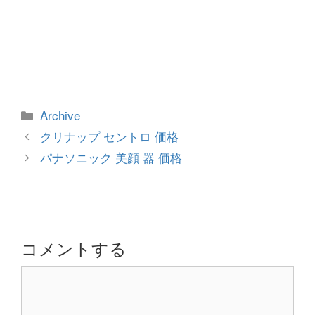
カ
Archive
テ
投
クリナップ セントロ 価格
ゴ
稿
パナソニック 美顔 器 価格
リ
ナ
ー
ビ
ゲ
ー
シ
コメントする
ョ
コ
ン
メ
ン