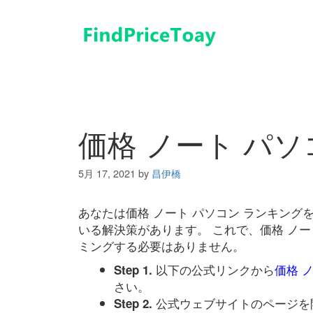
コ
ン
テ
ン
ツ
へ
ス
キ
価格 ノート パ
ッ
プ
5月 17, 2021
by
昌伊橋
あなたは価格 ノート パソコン ランキン
いる解決策があります。 これで、価格 ノー
ミングする必要はありません。
以下の公式リンクから
価格 
Step 1.
さい。
公式ウェブサイトのページを
Step 2.