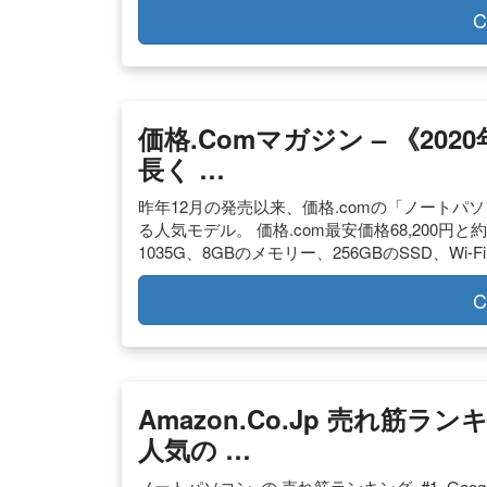
C
価格.comマガジン – 《2
長く …
昨年12月の発売以来、価格.comの「ノート
る人気モデル。 価格.com最安価格68,200円と約
1035G、8GBのメモリー、256GBのSSD、W
C
Amazon.co.jp 売れ筋
人気の …
ノートパソコン. の 売れ筋ランキング. #1. Google Ch