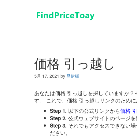
コ
ン
テ
ン
ツ
へ
ス
キ
価格 引っ越し
ッ
プ
5月 17, 2021
by
昌伊橋
あなたは価格 引っ越しを探していますか？
す。 これで、価格 引っ越しリンクのため
以下の公式リンクから
価格 
Step 1.
公式ウェブサイトのページを
Step 2.
それでもアクセスできない場
Step 3.
ださい。