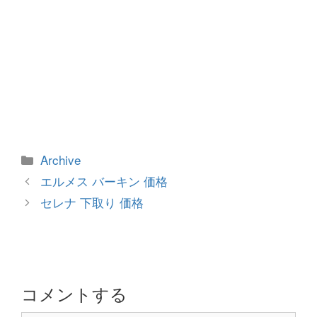
カ
Archive
テ
投
エルメス バーキン 価格
ゴ
稿
セレナ 下取り 価格
リ
ナ
ー
ビ
ゲ
ー
シ
コメントする
ョ