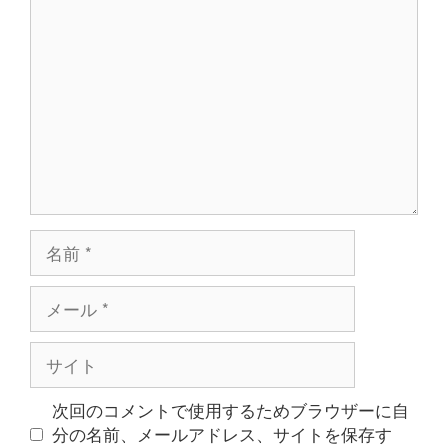
コ
ン
メ
ン
ト
名
前
メ
ー
ル
サ
イ
ト
次回のコメントで使用するためブラウザーに自
分の名前、メールアドレス、サイトを保存す