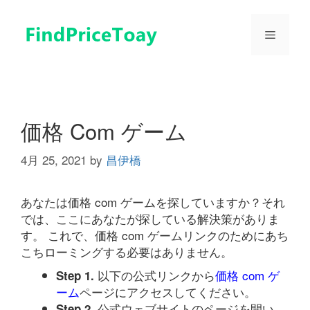
コ
ン
メ
テ
ン
ツ
ニ
へ
ス
ュ
キ
価格 Com ゲーム
ッ
プ
4月 25, 2021
by
昌伊橋
ー
あなたは価格 com ゲームを探していますか？それ
では、ここにあなたが探している解決策がありま
す。 これで、価格 com ゲームリンクのためにあち
こちローミングする必要はありません。
以下の公式リンクから
価格 com ゲ
Step 1.
ーム
ページにアクセスしてください。
公式ウェブサイトのページを開い
Step 2.