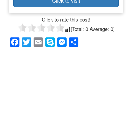
Click to visit
Click to rate this post!
[Total:
0
Average:
0
]
F
T
E
S
M
共
a
wi
m
ky
e
有
c
tt
ail
p
ss
e
er
e
e
b
n
o
g
o
er
k