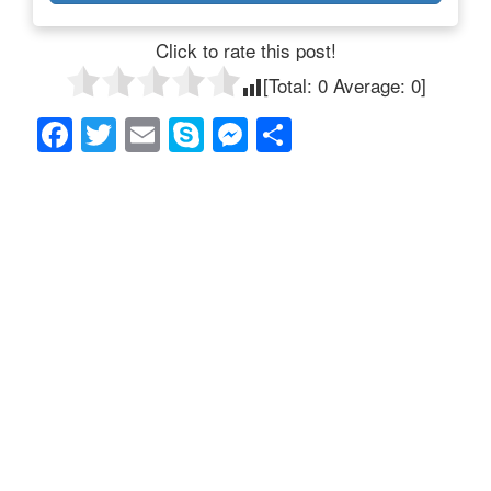
Click to rate this post!
[Total:
0
Average:
0
]
F
T
E
S
M
共
a
wi
m
ky
e
有
c
tt
ail
p
ss
e
er
e
e
b
n
o
g
o
er
k