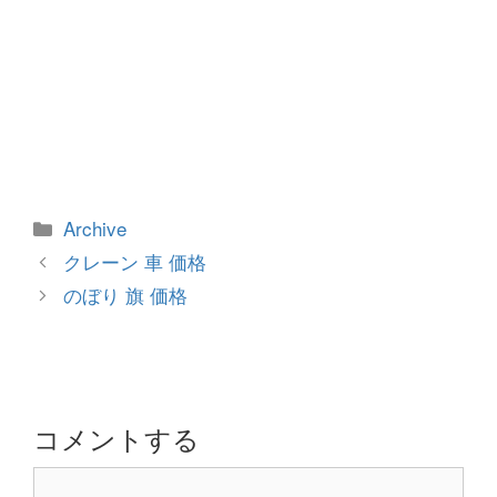
カ
Archive
テ
投
クレーン 車 価格
ゴ
稿
のぼり 旗 価格
リ
ナ
ー
ビ
ゲ
ー
シ
コメントする
ョ
コ
ン