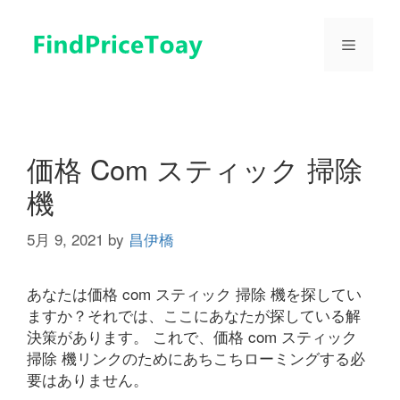
コ
ン
メ
テ
ン
ツ
ニ
へ
ス
ュ
キ
価格 Com スティック 掃除
ッ
機
プ
ー
5月 9, 2021
by
昌伊橋
あなたは価格 com スティック 掃除 機を探してい
ますか？それでは、ここにあなたが探している解
決策があります。 これで、価格 com スティック
掃除 機リンクのためにあちこちローミングする必
要はありません。