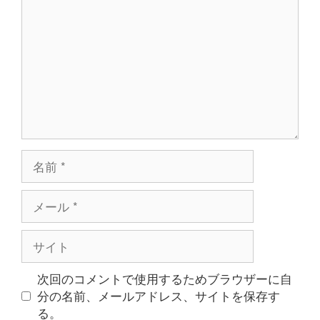
メ
ン
ト
名
前
メ
ー
ル
サ
イ
ト
次回のコメントで使用するためブラウザーに自
分の名前、メールアドレス、サイトを保存す
る。