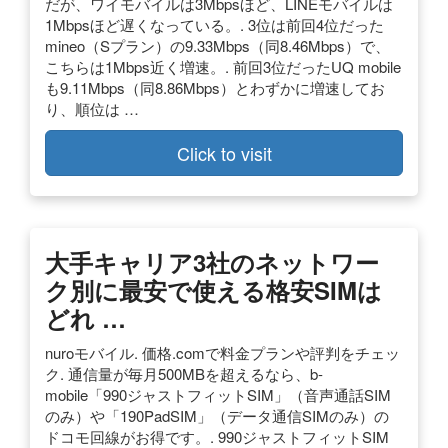
だが、ワイモバイルは3Mbpsほど、LINEモバイルは
1Mbpsほど遅くなっている。. 3位は前回4位だった
mineo（Sプラン）の9.33Mbps（同8.46Mbps）で、
こちらは1Mbps近く増速。. 前回3位だったUQ mobile
も9.11Mbps（同8.86Mbps）とわずかに増速してお
り、順位は …
Click to visit
大手キャリア3社のネットワー
ク別に最安で使える格安SIMは
どれ …
nuroモバイル. 価格.comで料金プランや評判をチェッ
ク. 通信量が毎月500MBを超えるなら、b-
mobile「990ジャストフィットSIM」（音声通話SIM
のみ）や「190PadSIM」（データ通信SIMのみ）の
ドコモ回線がお得です。. 990ジャストフィットSIM