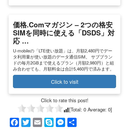
価格.comマガジン – 2つの格安
SIMを同時に使える「DSDS」対
応 …
U-mobileの「LTE使い放題」は、月額2,480円でデー
タ利用量が使い放題のデータ通信SIM。 サブブラン
ドの毎月2GBまで使えるプラン（月額2,980円）と組
み合わせても、月額料金は合計5,460円で済みます。
Click to visit
Click to rate this post!
[Total:
0
Average:
0
]
F
T
E
S
M
共