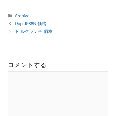
カ
Archive
テ
投
Dcp J988N 価格
ゴ
稿
ト ルクレンチ 価格
リ
ナ
ー
ビ
ゲ
ー
シ
コメントする
ョ
コ
ン
メ
ン
ト