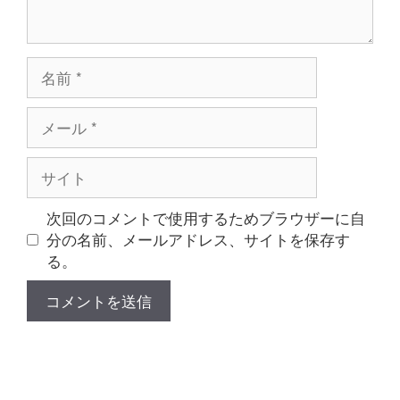
名
前
メ
ー
ル
サ
イ
ト
次回のコメントで使用するためブラウザーに自
分の名前、メールアドレス、サイトを保存す
る。