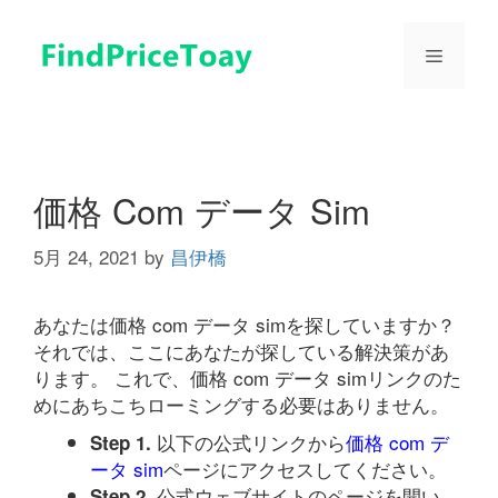
コ
ン
メ
テ
ン
ツ
ニ
へ
ス
ュ
キ
価格 Com データ Sim
ッ
プ
5月 24, 2021
by
昌伊橋
ー
あなたは価格 com データ simを探していますか？
それでは、ここにあなたが探している解決策があ
ります。 これで、価格 com データ simリンクのた
めにあちこちローミングする必要はありません。
以下の公式リンクから
価格 com デ
Step 1.
ータ sim
ページにアクセスしてください。
公式ウェブサイトのページを開い
Step 2.