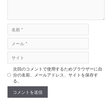
名
前
メ
ー
ル
サ
イ
ト
次回のコメントで使用するためブラウザーに自
分の名前、メールアドレス、サイトを保存す
る。