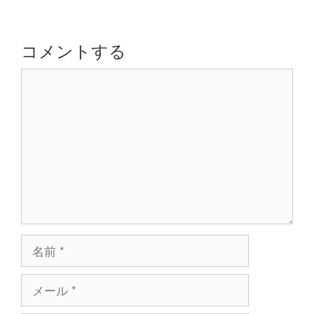
ゲ
ー
シ
コメントする
ョ
コ
ン
メ
ン
ト
名
前
メ
ー