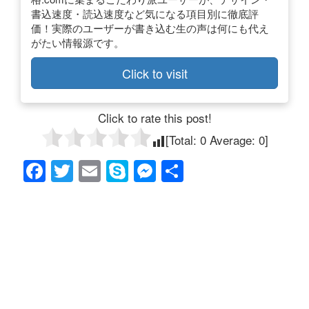
書込速度・読込速度など気になる項目別に徹底評
価！実際のユーザーが書き込む生の声は何にも代え
がたい情報源です。
Click to visit
Click to rate this post!
[Total:
0
Average:
0
]
F
T
E
S
M
共
a
wi
m
ky
e
有
c
tt
ail
p
ss
e
er
e
e
b
n
o
g
o
er