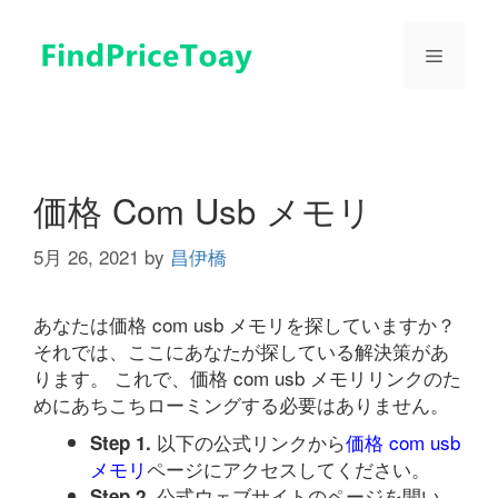
コ
ン
メ
テ
ン
ツ
ニ
へ
ス
ュ
キ
価格 Com Usb メモリ
ッ
プ
5月 26, 2021
by
昌伊橋
ー
あなたは価格 com usb メモリを探していますか？
それでは、ここにあなたが探している解決策があ
ります。 これで、価格 com usb メモリリンクのた
めにあちこちローミングする必要はありません。
以下の公式リンクから
価格 com usb
Step 1.
メモリ
ページにアクセスしてください。
公式ウェブサイトのページを開い
Step 2.