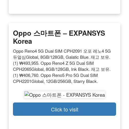
Oppo 스마트폰 – EXPANSYS
Korea
Oppo Reno4 5G Dual SIM CPH2091 오포 레노4 5G
듀얼심Global, 8GB/128GB, Galatic Blue. 재고 보유.
(1) ₩493,955. Oppo Reno4 Z 5G Dual SIM
CPH2065Global, 8GB/128GB, Ink Black. 재고 보유.
(1) ₩406,760. Oppo Reno5 Pro 5G Dual SIM
CPH2201Global, 12GB/256GB, Starry Black.
Click to visit