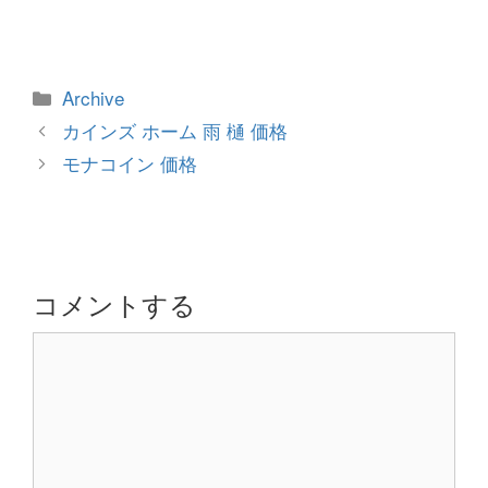
カ
Archive
テ
投
カインズ ホーム 雨 樋 価格
ゴ
稿
モナコイン 価格
リ
ナ
ー
ビ
ゲ
ー
シ
コメントする
ョ
コ
ン
メ
ン
ト