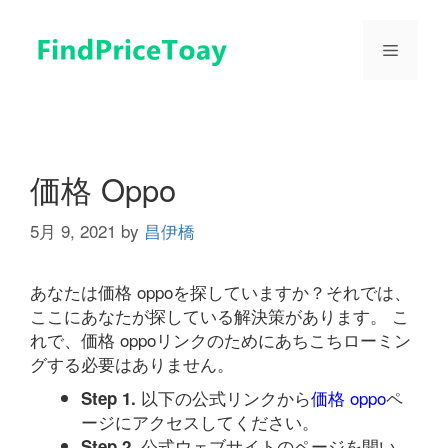
コ
ン
メ
テ
ン
ツ
ニ
へ
ス
ュ
キ
価格 Oppo
ッ
プ
5月 9, 2021
by
昌伊橋
ー
あなたは価格 oppoを探していますか？それでは、
ここにあなたが探している解決策があります。 こ
れで、価格 oppoリンクのためにあちこちローミン
グする必要はありません。
以下の公式リンクから
価格 oppo
ペ
Step 1.
ージにアクセスしてください。
公式ウェブサイトのページを開い
Step 2.