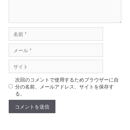
名
前
メ
ー
ル
サ
イ
ト
次回のコメントで使用するためブラウザーに自
分の名前、メールアドレス、サイトを保存す
る。