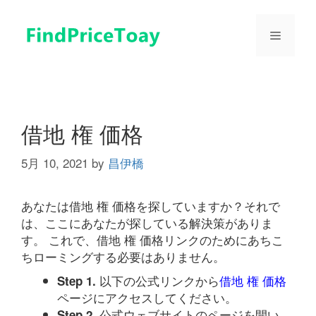
コ
ン
メ
テ
ン
ツ
ニ
へ
ス
ュ
キ
借地 権 価格
ッ
プ
5月 10, 2021
by
昌伊橋
ー
あなたは借地 権 価格を探していますか？それで
は、ここにあなたが探している解決策がありま
す。 これで、借地 権 価格リンクのためにあちこ
ちローミングする必要はありません。
以下の公式リンクから
借地 権 価格
Step 1.
ページにアクセスしてください。
公式ウェブサイトのページを開い
Step 2.