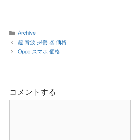
カ
Archive
テ
投
超 音波 探傷 器 価格
ゴ
稿
Oppo スマホ 価格
リ
ナ
ー
ビ
ゲ
ー
シ
コメントする
ョ
コ
ン
メ
ン
ト