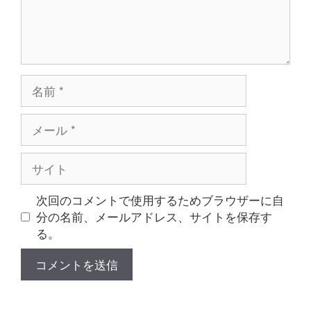
名
前
メ
ー
ル
サ
イ
ト
次回のコメントで使用するためブラウザーに自
分の名前、メールアドレス、サイトを保存す
る。